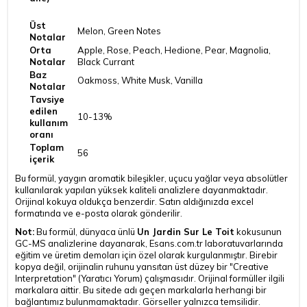
Üst
Melon, Green Notes
Notalar
Orta
Apple, Rose, Peach, Hedione, Pear, Magnolia,
Notalar
Black Currant
Baz
Oakmoss, White Musk, Vanilla
Notalar
Tavsiye
edilen
10-13%
kullanım
oranı
Toplam
56
içerik
Bu formül, yaygın aromatik bileşikler, uçucu yağlar veya absolütler
kullanılarak yapılan yüksek kaliteli analizlere dayanmaktadır.
Orijinal kokuya oldukça benzerdir. Satın aldığınızda excel
formatında ve e-posta olarak gönderilir.
Not:
Bu formül, dünyaca ünlü
Un Jardin Sur Le Toit
kokusunun
GC-MS analizlerine dayanarak, Esans.com.tr laboratuvarlarında
eğitim ve üretim demoları için özel olarak kurgulanmıştır. Birebir
kopya değil, orijinalin ruhunu yansıtan üst düzey bir "Creative
Interpretation" (Yaratıcı Yorum) çalışmasıdır. Orijinal formüller ilgili
markalara aittir. Bu sitede adı geçen markalarla herhangi bir
bağlantımız bulunmamaktadır. Görseller yalnızca temsilidir.