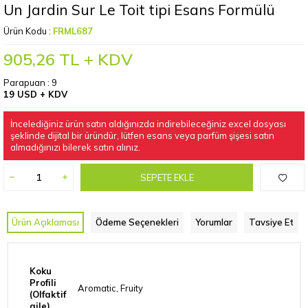
Un Jardin Sur Le Toit tipi Esans Formülü
Ürün Kodu :
FRML687
905,26
TL + KDV
Parapuan :
9
19 USD + KDV
İncelediğiniz ürün satın aldığınızda indirebileceğiniz excel dosyası
şeklinde dijital bir üründür, lütfen esans veya parfüm şişesi satın
almadığınızı bilerek satın alınız.
SEPETE EKLE
Ürün Açıklaması
Ödeme Seçenekleri
Yorumlar
Tavsiye Et
Koku
Profili
Aromatic, Fruity
(Olfaktif
aile)