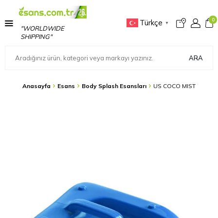
0
Türkçe
▼
"WORLDWIDE
SHIPPING"
ARA
Anasayfa
Esans
Body Splash Esansları
US COCO MIST