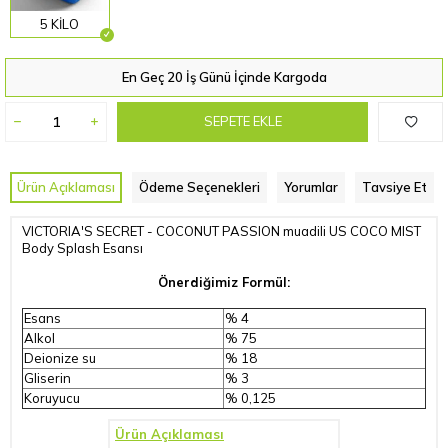
5 KİLO
En Geç 20 İş Günü İçinde Kargoda
SEPETE EKLE
Ürün Açıklaması
Ödeme Seçenekleri
Yorumlar
Tavsiye Et
VICTORIA'S SECRET - COCONUT PASSION muadili US COCO MIST
Body Splash Esansı
Önerdiğimiz Formül:
Esans
% 4
Alkol
% 75
Deionize su
% 18
Gliserin
% 3
Koruyucu
% 0,125
Ürün Açıklaması