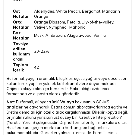
Üst
Aldehydes, White Peach, Bergamot, Mandarin
Notalar
Orange
Orta
Orange Blossom, Petalia, Lily-of-the-valley,
Notalar
Vetiver, Nympheal, Mahonial
Baz
Musk, Ambroxan, Akigalawood, Vanilla
Notalar
Tavsiye
edilen
20-22%
kullanım
oranı
Toplam
42
içerik
Bu formül, yaygın aromatik bileşikler, uçucu yağlar veya absolütler
kullanılarak yapılan yüksek kaliteli analizlere dayanmaktadır.
Orijinal kokuya oldukça benzerdir. Satın aldığınızda excel
formatında ve e-posta olarak gönderilir.
Not:
Bu formül, dünyaca ünlü
Valaya
kokusunun GC-MS
analizlerine dayanarak, Esans.com.tr laboratuvarlarında eğitim ve
üretim demoları için özel olarak kurgulanmıştır. Birebir kopya değil,
orijinalin ruhunu yansıtan üst düzey bir "Creative Interpretation"
(Yaratıcı Yorum) çalışmasıdır. Orijinal formüller ilgili markalara aittir.
Bu sitede adı geçen markalarla herhangi bir bağlantımız
bulunmamaktadır. Görseller yalnızca temsilidir. Formüllerimiz,