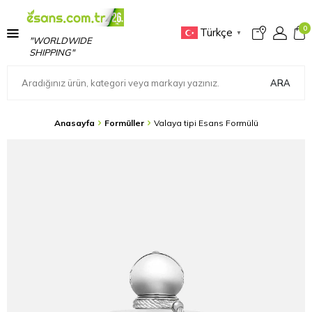
0
Türkçe
▼
"WORLDWIDE
SHIPPING"
ARA
Anasayfa
Formüller
Valaya tipi Esans Formülü