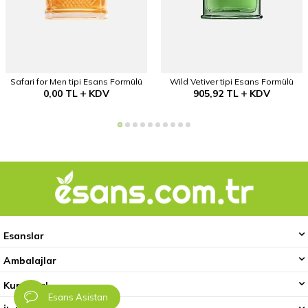
Safari for Men tipi Esans Formülü
Wild Vetiver tipi Esans Formülü
0,00
TL
KDV
905,92
TL
KDV
Esanslar
Ambalajlar
Kurumsal
Esans Asistan