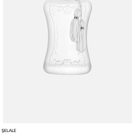
ŞELALE