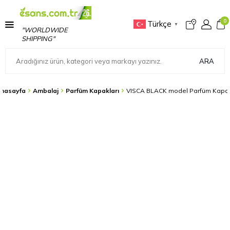
0
Türkçe
▼
"WORLDWIDE
SHIPPING"
ARA
nasayfa
Ambalaj
Parfüm Kapakları
VISCA BLACK model Parfüm Kapa