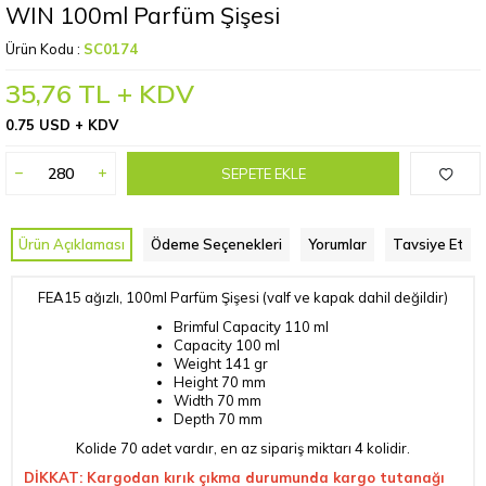
WIN 100ml Parfüm Şişesi
Ürün Kodu :
SC0174
35,76
TL + KDV
0.75 USD + KDV
SEPETE EKLE
Ürün Açıklaması
Ödeme Seçenekleri
Yorumlar
Tavsiye Et
FEA15 ağızlı, 100ml Parfüm Şişesi (valf ve kapak dahil değildir)
Brimful Capacity
110 ml
Capacity
100 ml
Weight
141 gr
Height
70 mm
Width
70 mm
Depth
70 mm
Kolide 70 adet vardır, en az sipariş miktarı 4 kolidir.
DİKKAT: Kargodan kırık çıkma durumunda kargo tutanağı