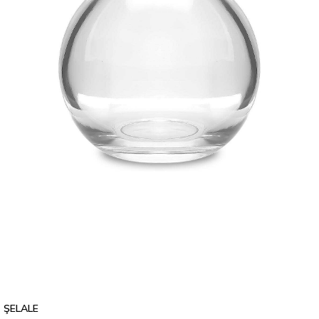
ŞELALE