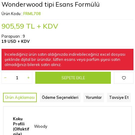
Wonderwood tipi Esans Formülü
Ürün Kodu :
FRML708
905,59
TL + KDV
Parapuan :
9
19 USD + KDV
İncelediğiniz ürün satın aldığınızda indirebileceğiniz excel dosyası
şeklinde dijital bir üründür, lütfen esans veya parfüm şişesi satın
almadığınızı bilerek satın alınız.
SEPETE EKLE
Ürün Açıklaması
Ödeme Seçenekleri
Yorumlar
Tavsiye Et
Koku
Profili
Woody
(Olfaktif
aile)