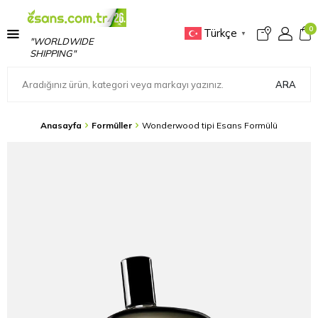
0
Türkçe
▼
"WORLDWIDE
SHIPPING"
ARA
Anasayfa
Formüller
Wonderwood tipi Esans Formülü