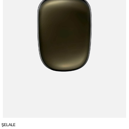
ŞELALE