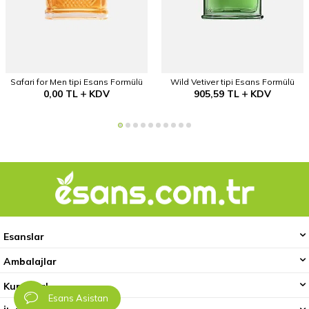
Safari for Men tipi Esans Formülü
Wild Vetiver tipi Esans Formülü
0,00
TL
KDV
905,59
TL
KDV
Esanslar
Ambalajlar
Kurumsal
Esans Asistan