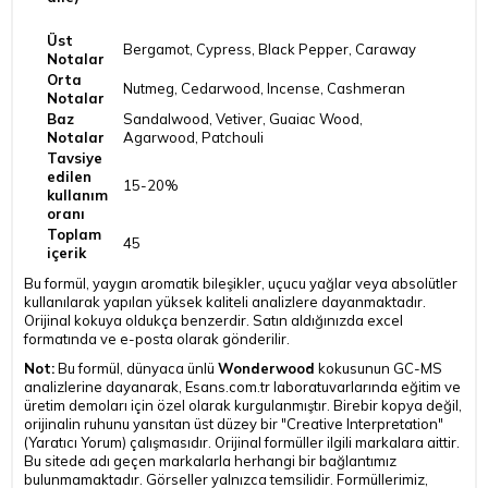
Üst
Bergamot, Cypress, Black Pepper, Caraway
Notalar
Orta
Nutmeg, Cedarwood, Incense, Cashmeran
Notalar
Baz
Sandalwood, Vetiver, Guaiac Wood,
Notalar
Agarwood, Patchouli
Tavsiye
edilen
15-20%
kullanım
oranı
Toplam
45
içerik
Bu formül, yaygın aromatik bileşikler, uçucu yağlar veya absolütler
kullanılarak yapılan yüksek kaliteli analizlere dayanmaktadır.
Orijinal kokuya oldukça benzerdir. Satın aldığınızda excel
formatında ve e-posta olarak gönderilir.
Not:
Bu formül, dünyaca ünlü
Wonderwood
kokusunun GC-MS
analizlerine dayanarak, Esans.com.tr laboratuvarlarında eğitim ve
üretim demoları için özel olarak kurgulanmıştır. Birebir kopya değil,
orijinalin ruhunu yansıtan üst düzey bir "Creative Interpretation"
(Yaratıcı Yorum) çalışmasıdır. Orijinal formüller ilgili markalara aittir.
Bu sitede adı geçen markalarla herhangi bir bağlantımız
bulunmamaktadır. Görseller yalnızca temsilidir. Formüllerimiz,