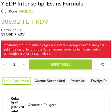
Y EDP Intense tipi Esans Formülü
Ürün Kodu :
FRML713
905,92
TL + KDV
Parapuan :
9
19 USD + KDV
İncelediğiniz ürün satın aldığınızda indirebileceğiniz excel dosyası
şeklinde dijital bir üründür, lütfen esans veya parfüm şişesi satın
almadığınızı bilerek satın alınız.
SEPETE EKLE
Ürün Açıklaması
Ödeme Seçenekleri
Yorumlar
Tavsiye Et
Koku
Profili
Aromatic, Fougère
(Olfaktif
aile)