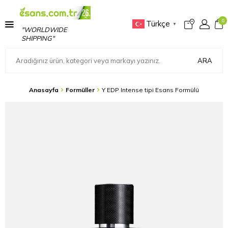
0
Türkçe
▼
"WORLDWIDE
SHIPPING"
ARA
Anasayfa
Formüller
Y EDP Intense tipi Esans Formülü