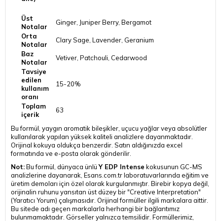
Üst
Ginger, Juniper Berry, Bergamot
Notalar
Orta
Clary Sage, Lavender, Geranium
Notalar
Baz
Vetiver, Patchouli, Cedarwood
Notalar
Tavsiye
edilen
15-20%
kullanım
oranı
Toplam
63
içerik
Bu formül, yaygın aromatik bileşikler, uçucu yağlar veya absolütler
kullanılarak yapılan yüksek kaliteli analizlere dayanmaktadır.
Orijinal kokuya oldukça benzerdir. Satın aldığınızda excel
formatında ve e-posta olarak gönderilir.
Not:
Bu formül, dünyaca ünlü
Y EDP Intense
kokusunun GC-MS
analizlerine dayanarak, Esans.com.tr laboratuvarlarında eğitim ve
üretim demoları için özel olarak kurgulanmıştır. Birebir kopya değil,
orijinalin ruhunu yansıtan üst düzey bir "Creative Interpretation"
(Yaratıcı Yorum) çalışmasıdır. Orijinal formüller ilgili markalara aittir.
Bu sitede adı geçen markalarla herhangi bir bağlantımız
bulunmamaktadır. Görseller yalnızca temsilidir. Formüllerimiz,