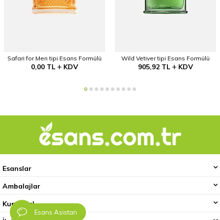
Safari for Men tipi Esans Formülü
Wild Vetiver tipi Esans Formülü
0,00
TL
KDV
905,92
TL
KDV
Esanslar
Ambalajlar
Kurumsal
Esans Asistan