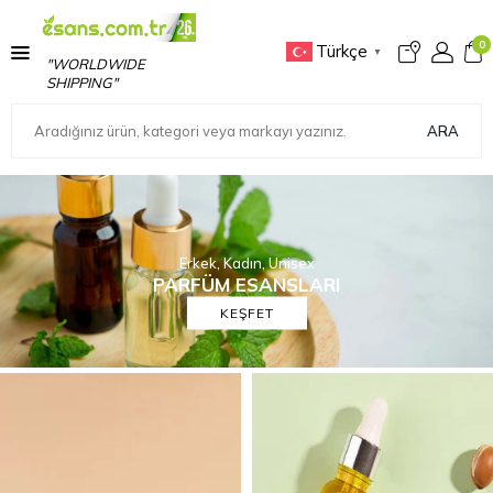
0
Türkçe
▼
"WORLDWIDE
SHIPPING"
ARA
Erkek, Kadın, Unisex
PARFÜM ESANSLARI
KEŞFET