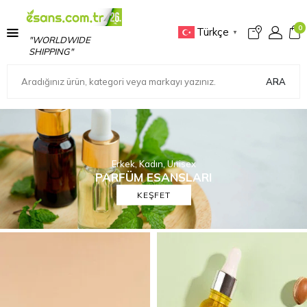
0
Türkçe
▼
"WORLDWIDE
SHIPPING"
ARA
Erkek, Kadın, Unisex
PARFÜM ESANSLARI
KEŞFET