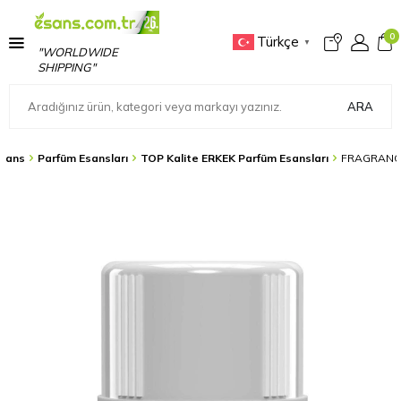
0
Türkçe
▼
"WORLDWIDE
SHIPPING"
ARA
sans
Parfüm Esansları
TOP Kalite ERKEK Parfüm Esansları
FRAGRANCE