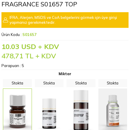
FRAGRANCE S01657 TOP
IFRA, Alerjen, MSDS ve CoA belgelerini görmek için üye girişi
yapmanız gerekmektedir.
Ürün Kodu :
S01657
10.03 USD + KDV
478,71
TL + KDV
Parapuan :
5
Miktar
Stokta
Stokta
Stokta
Stokta