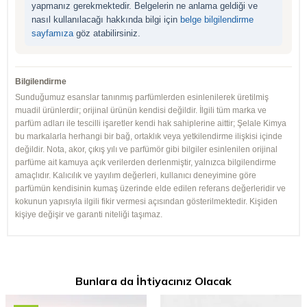
yapmanız gerekmektedir. Belgelerin ne anlama geldiği ve
nasıl kullanılacağı hakkında bilgi için
belge bilgilendirme
sayfamıza
göz atabilirsiniz.
Bilgilendirme
Sunduğumuz esanslar tanınmış parfümlerden esinlenilerek üretilmiş
muadil ürünlerdir; orijinal ürünün kendisi değildir. İlgili tüm marka ve
parfüm adları ile tescilli işaretler kendi hak sahiplerine aittir; Şelale Kimya
bu markalarla herhangi bir bağ, ortaklık veya yetkilendirme ilişkisi içinde
değildir. Nota, akor, çıkış yılı ve parfümör gibi bilgiler esinlenilen orijinal
parfüme ait kamuya açık verilerden derlenmiştir, yalnızca bilgilendirme
amaçlıdır. Kalıcılık ve yayılım değerleri, kullanıcı deneyimine göre
parfümün kendisinin kumaş üzerinde elde edilen referans değerleridir ve
kokunun yapısıyla ilgili fikir vermesi açısından gösterilmektedir. Kişiden
kişiye değişir ve garanti niteliği taşımaz.
Bunlara da İhtiyacınız Olacak