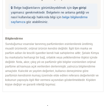
🔒 Belge bağlantılarını görüntüleyebilmek için
üye girişi
yapmanız gerekmektedir. Belgelerin ne anlama geldiği ve
nasıl kullanılacağı hakkında bilgi için
belge bilgilendirme
sayfamıza
göz atabilirsiniz.
Bilgilendirme
Sunduğumuz esanslar tanınmış parfümlerden esinlenilerek üretilmiş
muadil ürünlerdir; orijinal ürünün kendisi değildir. İlgili tüm marka ve
parfüm adları ile tescilli işaretler kendi hak sahiplerine aittir; Şelale Kimya
bu markalarla herhangi bir bağ, ortaklık veya yetkilendirme ilişkisi içinde
değildir. Nota, akor, çıkış yılı ve parfümör gibi bilgiler esinlenilen orijinal
parfüme ait kamuya açık verilerden derlenmiştir, yalnızca bilgilendirme
amaçlıdır. Kalıcılık ve yayılım değerleri, kullanıcı deneyimine göre
parfümün kendisinin kumaş üzerinde elde edilen referans değerleridir ve
kokunun yapısıyla ilgili fikir vermesi açısından gösterilmektedir. Kişiden
kişiye değişir ve garanti niteliği taşımaz.