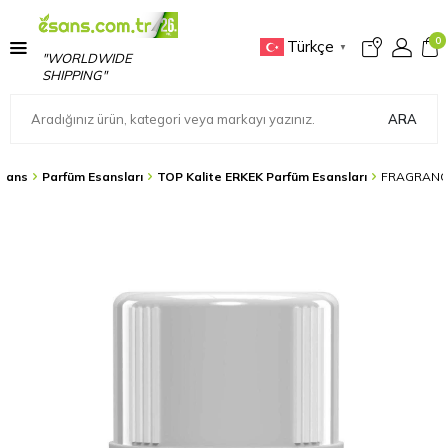
0
Türkçe
▼
"WORLDWIDE
SHIPPING"
ARA
sans
Parfüm Esansları
TOP Kalite ERKEK Parfüm Esansları
FRAGRANCE