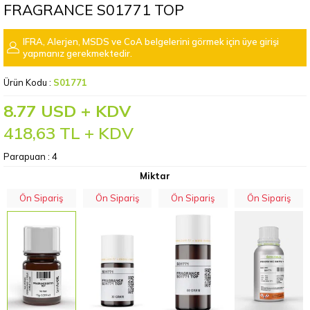
FRAGRANCE S01771 TOP
IFRA, Alerjen, MSDS ve CoA belgelerini görmek için üye girişi
yapmanız gerekmektedir.
Ürün Kodu :
S01771
8.77 USD + KDV
418,63
TL + KDV
Parapuan :
4
Miktar
Ön Sipariş
Ön Sipariş
Ön Sipariş
Ön Sipariş