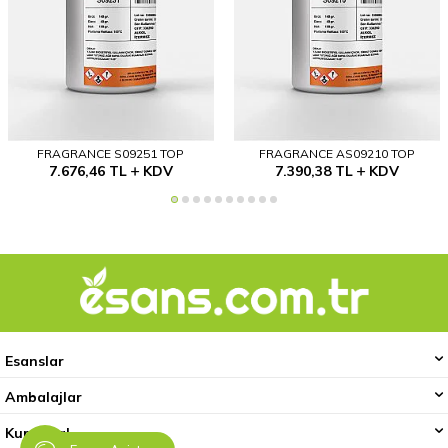
FRAGRANCE S09251 TOP
FRAGRANCE AS09210 TOP
7.676,46
TL
KDV
7.390,38
TL
KDV
Esanslar
Ambalajlar
Kurumsal