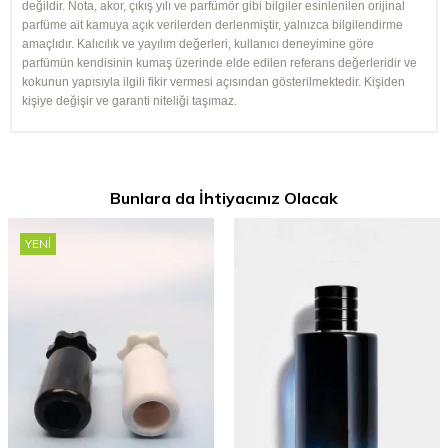
değildir. Nota, akor, çıkış yılı ve parfümör gibi bilgiler esinlenilen orijinal
parfüme ait kamuya açık verilerden derlenmiştir, yalnızca bilgilendirme
amaçlıdır. Kalıcılık ve yayılım değerleri, kullanıcı deneyimine göre
parfümün kendisinin kumaş üzerinde elde edilen referans değerleridir ve
kokunun yapısıyla ilgili fikir vermesi açısından gösterilmektedir. Kişiden
kişiye değişir ve garanti niteliği taşımaz.
Bunlara da İhtiyacınız Olacak
YENI