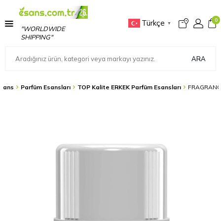
0
Türkçe
▼
"WORLDWIDE
SHIPPING"
ARA
sans
Parfüm Esansları
TOP Kalite ERKEK Parfüm Esansları
FRAGRANCE