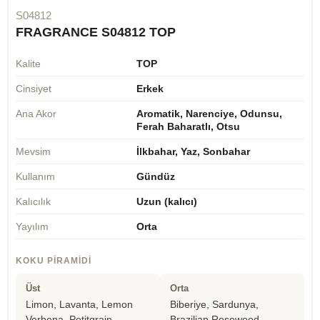
S04812
FRAGRANCE S04812 TOP
Kalite
TOP
Cinsiyet
Erkek
Ana Akor
Aromatik, Narenciye, Odunsu,
Ferah Baharatlı, Otsu
Mevsim
İlkbahar, Yaz, Sonbahar
Kullanım
Gündüz
Kalıcılık
Uzun (kalıcı)
Yayılım
Orta
KOKU PIRAMIDI
Üst
Orta
Limon, Lavanta, Lemon
Biberiye, Sardunya,
Verbena, Petitgrain,
Brazilian Rosewood,