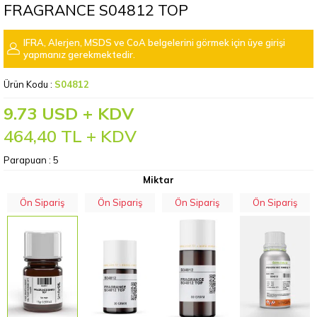
FRAGRANCE S04812 TOP
IFRA, Alerjen, MSDS ve CoA belgelerini görmek için üye girişi
yapmanız gerekmektedir.
Ürün Kodu :
S04812
9.73 USD + KDV
464,40
TL + KDV
Parapuan :
5
Miktar
Ön Sipariş
Ön Sipariş
Ön Sipariş
Ön Sipariş