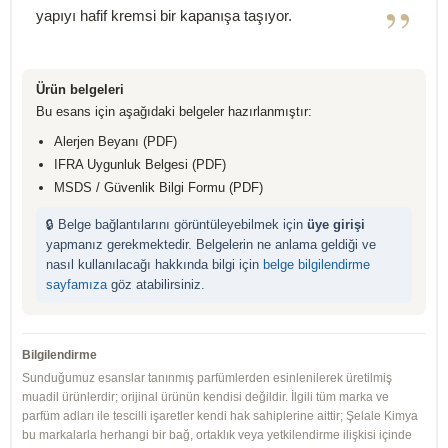
”
yapıyı hafif kremsi bir kapanışa taşıyor.
Ürün belgeleri
Bu esans için aşağıdaki belgeler hazırlanmıştır:
Alerjen Beyanı (PDF)
IFRA Uygunluk Belgesi (PDF)
MSDS / Güvenlik Bilgi Formu (PDF)
🔒 Belge bağlantılarını görüntüleyebilmek için
üye girişi
yapmanız gerekmektedir. Belgelerin ne anlama geldiği ve
nasıl kullanılacağı hakkında bilgi için
belge bilgilendirme
sayfamıza
göz atabilirsiniz.
Bilgilendirme
Sunduğumuz esanslar tanınmış parfümlerden esinlenilerek üretilmiş
muadil ürünlerdir; orijinal ürünün kendisi değildir. İlgili tüm marka ve
parfüm adları ile tescilli işaretler kendi hak sahiplerine aittir; Şelale Kimya
bu markalarla herhangi bir bağ, ortaklık veya yetkilendirme ilişkisi içinde