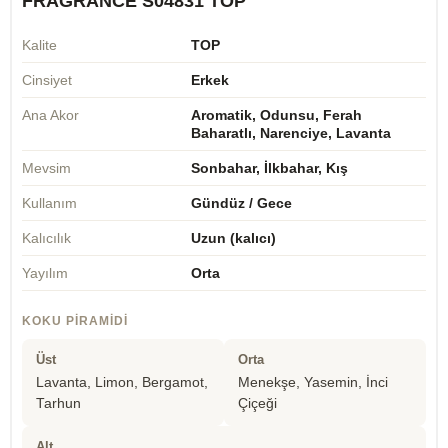
FRAGRANCE S04831 TOP
Kalite
TOP
Cinsiyet
Erkek
Ana Akor
Aromatik, Odunsu, Ferah
Baharatlı, Narenciye, Lavanta
Mevsim
Sonbahar, İlkbahar, Kış
Kullanım
Gündüz / Gece
Kalıcılık
Uzun (kalıcı)
Yayılım
Orta
KOKU PIRAMIDI
Üst
Orta
Lavanta, Limon, Bergamot,
Menekşe, Yasemin, İnci
Tarhun
Çiçeği
Alt