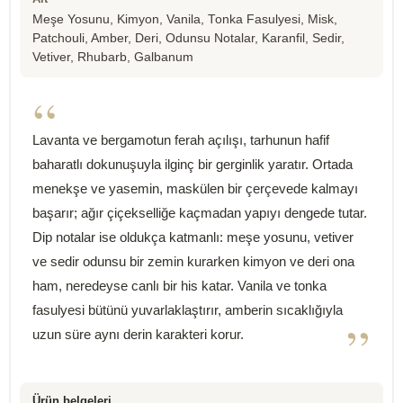
Meşe Yosunu, Kimyon, Vanila, Tonka Fasulyesi, Misk,
Patchouli, Amber, Deri, Odunsu Notalar, Karanfil, Sedir,
Vetiver, Rhubarb, Galbanum
“
Lavanta ve bergamotun ferah açılışı, tarhunun hafif
baharatlı dokunuşuyla ilginç bir gerginlik yaratır. Ortada
menekşe ve yasemin, maskülen bir çerçevede kalmayı
başarır; ağır çiçekselliğe kaçmadan yapıyı dengede tutar.
Dip notalar ise oldukça katmanlı: meşe yosunu, vetiver
ve sedir odunsu bir zemin kurarken kimyon ve deri ona
ham, neredeyse canlı bir his katar. Vanila ve tonka
fasulyesi bütünü yuvarlaklaştırır, amberin sıcaklığıyla
”
uzun süre aynı derin karakteri korur.
Ürün belgeleri