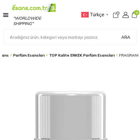
0
Türkçe
▼
"WORLDWIDE
SHIPPING"
ARA
sans
Parfüm Esansları
TOP Kalite ERKEK Parfüm Esansları
FRAGRANCE