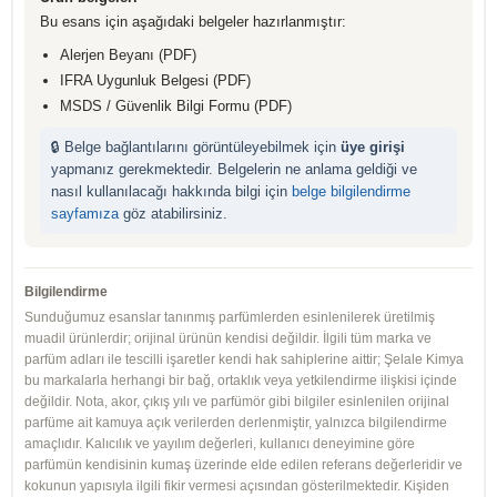
Bu esans için aşağıdaki belgeler hazırlanmıştır:
Alerjen Beyanı (PDF)
IFRA Uygunluk Belgesi (PDF)
MSDS / Güvenlik Bilgi Formu (PDF)
🔒 Belge bağlantılarını görüntüleyebilmek için
üye girişi
yapmanız gerekmektedir. Belgelerin ne anlama geldiği ve
nasıl kullanılacağı hakkında bilgi için
belge bilgilendirme
sayfamıza
göz atabilirsiniz.
Bilgilendirme
Sunduğumuz esanslar tanınmış parfümlerden esinlenilerek üretilmiş
muadil ürünlerdir; orijinal ürünün kendisi değildir. İlgili tüm marka ve
parfüm adları ile tescilli işaretler kendi hak sahiplerine aittir; Şelale Kimya
bu markalarla herhangi bir bağ, ortaklık veya yetkilendirme ilişkisi içinde
değildir. Nota, akor, çıkış yılı ve parfümör gibi bilgiler esinlenilen orijinal
parfüme ait kamuya açık verilerden derlenmiştir, yalnızca bilgilendirme
amaçlıdır. Kalıcılık ve yayılım değerleri, kullanıcı deneyimine göre
parfümün kendisinin kumaş üzerinde elde edilen referans değerleridir ve
kokunun yapısıyla ilgili fikir vermesi açısından gösterilmektedir. Kişiden