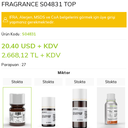
FRAGRANCE S04831 TOP
IFRA, Alerjen, MSDS ve CoA belgelerini görmek için üye girişi
yapmanız gerekmektedir.
Ürün Kodu :
S04831
20.40 USD + KDV
2.668,12
TL + KDV
Parapuan :
27
Miktar
Stokta
Stokta
Stokta
Stokta