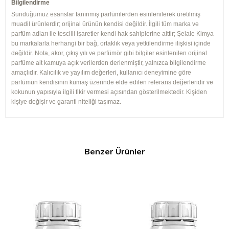
Bilgilendirme
Sunduğumuz esanslar tanınmış parfümlerden esinlenilerek üretilmiş
muadil ürünlerdir; orijinal ürünün kendisi değildir. İlgili tüm marka ve
parfüm adları ile tescilli işaretler kendi hak sahiplerine aittir; Şelale Kimya
bu markalarla herhangi bir bağ, ortaklık veya yetkilendirme ilişkisi içinde
değildir. Nota, akor, çıkış yılı ve parfümör gibi bilgiler esinlenilen orijinal
parfüme ait kamuya açık verilerden derlenmiştir, yalnızca bilgilendirme
amaçlıdır. Kalıcılık ve yayılım değerleri, kullanıcı deneyimine göre
parfümün kendisinin kumaş üzerinde elde edilen referans değerleridir ve
kokunun yapısıyla ilgili fikir vermesi açısından gösterilmektedir. Kişiden
kişiye değişir ve garanti niteliği taşımaz.
Benzer Ürünler