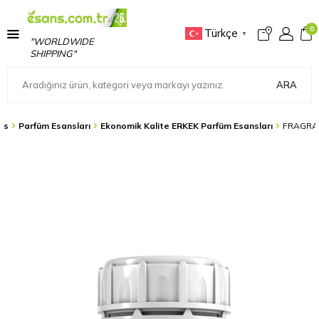
0
Türkçe
▼
"WORLDWIDE
SHIPPING"
ARA
ns
Parfüm Esansları
Ekonomik Kalite ERKEK Parfüm Esansları
FRAGRA