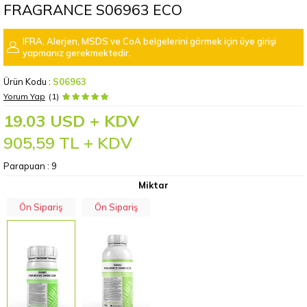
FRAGRANCE S06963 ECO
IFRA, Alerjen, MSDS ve CoA belgelerini görmek için üye girişi
yapmanız gerekmektedir.
Ürün Kodu :
S06963
Yorum Yap
(1)
19.03 USD + KDV
905,59
TL + KDV
Parapuan :
9
Miktar
Ön Sipariş
Ön Sipariş