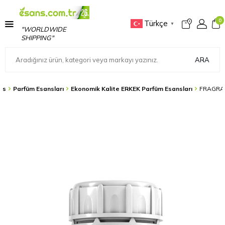
0
Türkçe
▼
"WORLDWIDE
SHIPPING"
ARA
ns
Parfüm Esansları
Ekonomik Kalite ERKEK Parfüm Esansları
FRAGRA