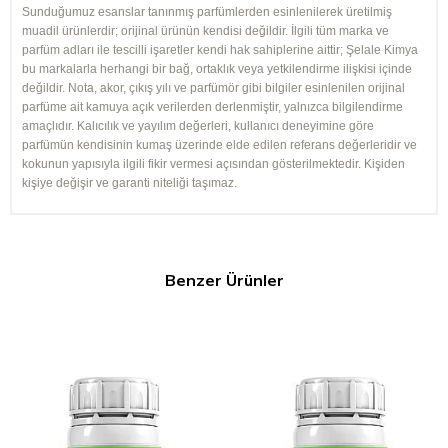
Sunduğumuz esanslar tanınmış parfümlerden esinlenilerek üretilmiş
muadil ürünlerdir; orijinal ürünün kendisi değildir. İlgili tüm marka ve
parfüm adları ile tescilli işaretler kendi hak sahiplerine aittir; Şelale Kimya
bu markalarla herhangi bir bağ, ortaklık veya yetkilendirme ilişkisi içinde
değildir. Nota, akor, çıkış yılı ve parfümör gibi bilgiler esinlenilen orijinal
parfüme ait kamuya açık verilerden derlenmiştir, yalnızca bilgilendirme
amaçlıdır. Kalıcılık ve yayılım değerleri, kullanıcı deneyimine göre
parfümün kendisinin kumaş üzerinde elde edilen referans değerleridir ve
kokunun yapısıyla ilgili fikir vermesi açısından gösterilmektedir. Kişiden
kişiye değişir ve garanti niteliği taşımaz.
Benzer Ürünler