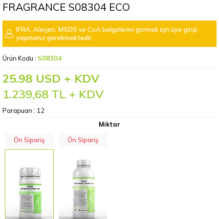
FRAGRANCE S08304 ECO
IFRA, Alerjen, MSDS ve CoA belgelerini görmek için üye girişi
yapmanız gerekmektedir.
Ürün Kodu :
S08304
25.98 USD + KDV
1.239,68
TL + KDV
Parapuan :
12
Miktar
Ön Sipariş
Ön Sipariş