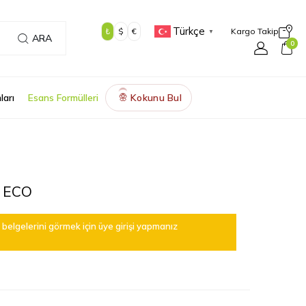
Türkçe
₺
$
€
Kargo Takip
▼
ARA
0
ları
Esans Formülleri
Kokunu Bul
🌸
 ECO
belgelerini görmek için üye girişi yapmanız