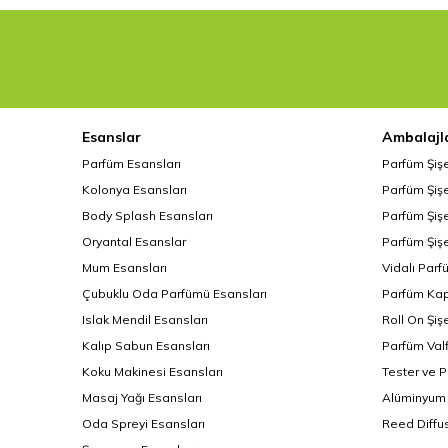
Esanslar
Ambalajl
Parfüm Esansları
Parfüm Şiş
Kolonya Esansları
Parfüm Şişe
Body Splash Esansları
Parfüm Şişe
Oryantal Esanslar
Parfüm Şişe
Mum Esansları
Vidalı Parf
Çubuklu Oda Parfümü Esansları
Parfüm Kap
Islak Mendil Esansları
Roll On Şiş
Kalıp Sabun Esansları
Parfüm Valf
Koku Makinesi Esansları
Tester ve 
Masaj Yağı Esansları
Alüminyum 
Oda Spreyi Esansları
Reed Diffus