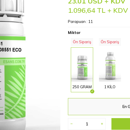
23.01 USD + KDV
1.096,64
TL + KDV
Parapuan :
11
Miktar
Ön Sipariş
Ön Sipariş
250 GRAM
1 KİLO
En G