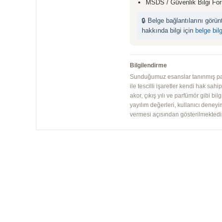
MSDS / Güvenlik Bilgi Fo
🔒 Belge bağlantılarını görü
hakkında bilgi için
belge bil
Bilgilendirme
Sunduğumuz esanslar tanınmış parfü
ile tescilli işaretler kendi hak sah
akor, çıkış yılı ve parfümör gibi bi
yayılım değerleri, kullanıcı deney
vermesi açısından gösterilmektedir.