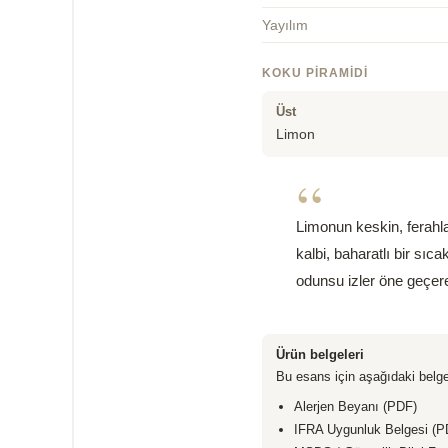
Yayılım
KOKU PIRAMIDI
Üst
Limon
“
Limonun keskin, ferahla
kalbi, baharatlı bir sı
odunsu izler öne geçere
Ürün belgeleri
Bu esans için aşağıdaki belge
Alerjen Beyanı (PDF)
IFRA Uygunluk Belgesi (P