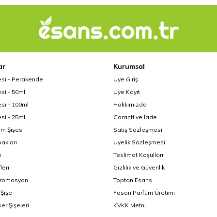
ar
Kurumsal
esi - Perakende
Üye Giriş
si - 50ml
Üye Kayıt
si - 100ml
Hakkımızda
si - 25ml
Garanti ve İade
üm Şişesi
Satış Sözleşmesi
akları
Üyelik Sözleşmesi
e
Teslimat Koşulları
leri
Gizlilik ve Güvenlik
Promosyon
Toptan Esans
Şişe
Fason Parfüm Üretimi
er Şişeleri
KVKK Metni