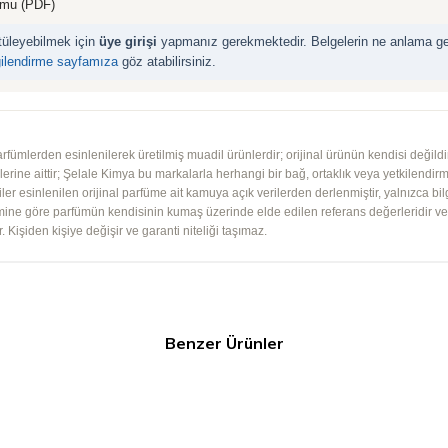
rmu (PDF)
ntüleyebilmek için
üye girişi
yapmanız gerekmektedir. Belgelerin ne anlama geld
gilendirme sayfamıza
göz atabilirsiniz.
mlerden esinlenilerek üretilmiş muadil ürünlerdir; orijinal ürünün kendisi değildir.
iplerine aittir; Şelale Kimya bu markalarla herhangi bir bağ, ortaklık veya yetkilendirme
lgiler esinlenilen orijinal parfüme ait kamuya açık verilerden derlenmiştir, yalnızca bil
imine göre parfümün kendisinin kumaş üzerinde elde edilen referans değerleridir ve ko
 Kişiden kişiye değişir ve garanti niteliği taşımaz.
Benzer Ürünler