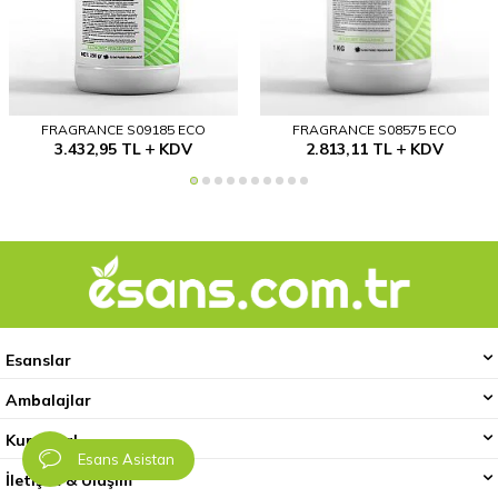
FRAGRANCE S09185 ECO
FRAGRANCE S08575 ECO
3.432,95
TL
KDV
2.813,11
TL
KDV
Esanslar
Ambalajlar
Kurumsal
Esans Asistan
İletişim & Ulaşım