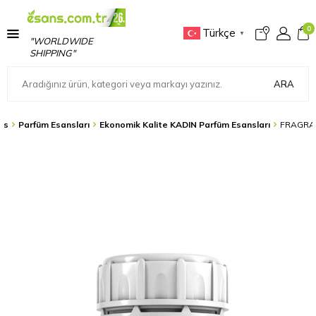
0
Türkçe
▼
"WORLDWIDE
SHIPPING"
ARA
ns
Parfüm Esansları
Ekonomik Kalite KADIN Parfüm Esansları
FRAGRA