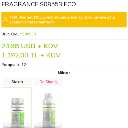
FRAGRANCE S08553 ECO
IFRA, Alerjen, MSDS ve CoA belgelerini görmek için üye girişi
yapmanız gerekmektedir.
Ürün Kodu :
S08553
24.98 USD + KDV
1.192,00
TL + KDV
Parapuan :
12
Miktar
Stokta
Ön Sipariş