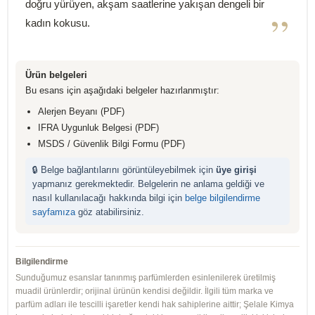
doğru yürüyen, akşam saatlerine yakışan dengeli bir
”
kadın kokusu.
Ürün belgeleri
Bu esans için aşağıdaki belgeler hazırlanmıştır:
Alerjen Beyanı (PDF)
IFRA Uygunluk Belgesi (PDF)
MSDS / Güvenlik Bilgi Formu (PDF)
🔒 Belge bağlantılarını görüntüleyebilmek için
üye girişi
yapmanız gerekmektedir. Belgelerin ne anlama geldiği ve
nasıl kullanılacağı hakkında bilgi için
belge bilgilendirme
sayfamıza
göz atabilirsiniz.
Bilgilendirme
Sunduğumuz esanslar tanınmış parfümlerden esinlenilerek üretilmiş
muadil ürünlerdir; orijinal ürünün kendisi değildir. İlgili tüm marka ve
parfüm adları ile tescilli işaretler kendi hak sahiplerine aittir; Şelale Kimya