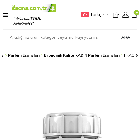
0
Türkçe
▼
"WORLDWIDE
SHIPPING"
ARA
ns
Parfüm Esansları
Ekonomik Kalite KADIN Parfüm Esansları
FRAGRA