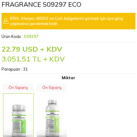
FRAGRANCE S09297 ECO
IFRA, Alerjen, MSDS ve CoA belgelerini görmek için üye girişi
yapmanız gerekmektedir.
Ürün Kodu :
S09297
22.79 USD + KDV
3.051,51
TL + KDV
Parapuan :
31
Miktar
Ön Sipariş
Ön Sipariş