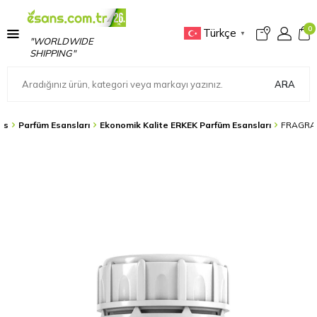
0
Türkçe
▼
"WORLDWIDE
SHIPPING"
ARA
ns
Parfüm Esansları
Ekonomik Kalite ERKEK Parfüm Esansları
FRAGRA