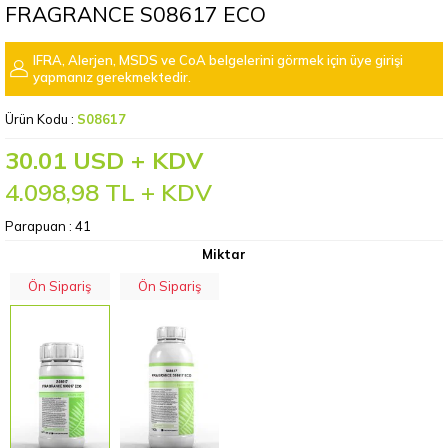
FRAGRANCE S08617 ECO
IFRA, Alerjen, MSDS ve CoA belgelerini görmek için üye girişi
yapmanız gerekmektedir.
Ürün Kodu :
S08617
30.01 USD + KDV
4.098,98
TL + KDV
Parapuan :
41
Miktar
Ön Sipariş
Ön Sipariş