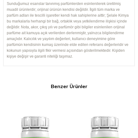
Sunduğumuz esanslar tanınmış parfümlerden esinlenilerek üretilmiş
muadil ürünlerdir; orijinal ürünün kendisi değildir. İlgili tüm marka ve
parfüm adları ile tescilli işaretler kendi hak sahiplerine aittir; Şelale Kimya
bu markalarla herhangi bir bağ, ortaklık veya yetkilendirme ilişkisi içinde
değildir. Nota, akor, çıkış yılı ve parfümör gibi bilgiler esinlenilen orijinal
parfüme ait kamuya açık verilerden derlenmiştir, yalnızca bilgilendirme
amaçlıdır. Kalıcılık ve yayılım değerleri, kullanıcı deneyimine göre
parfümün kendisinin kumaş üzerinde elde edilen referans değerleridir ve
kokunun yapısıyla ilgili fikir vermesi açısından gösterilmektedir. Kişiden
kişiye değişir ve garanti niteliği taşımaz.
Benzer Ürünler