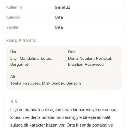
Kullanım
Gündüz
Kalıcılık
Orta
Yayılım
Orta
KOKU PIRAMIDI
Üst
Orta
Litçi, Mandalina, Lotus,
Deniz Notaları, Portakal,
Bergamot
Brazilian Rosewood
Alt
Tonka Fasulyesi, Misk, Amber, Benzoin
“
Litçi ve mandalina ile açılan ferah bir narenciye dokunuşu,
lotusun ve deniz notalarının serinliğiyle birleşerek hafif
suluca bir karakter kazanıyor. Orta kısımda portakal ve