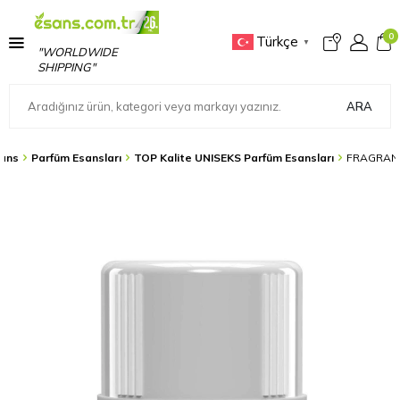
0
Türkçe
▼
"WORLDWIDE
SHIPPING"
ARA
ans
Parfüm Esansları
TOP Kalite UNISEKS Parfüm Esansları
FRAGRANC