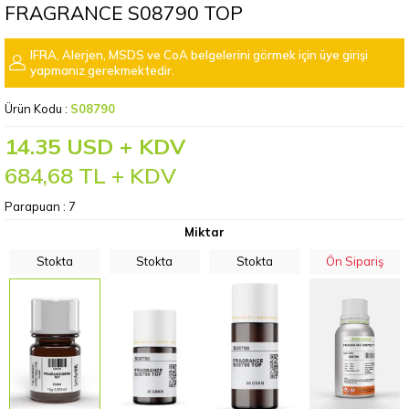
FRAGRANCE S08790 TOP
IFRA, Alerjen, MSDS ve CoA belgelerini görmek için üye girişi
yapmanız gerekmektedir.
Ürün Kodu :
S08790
14.35 USD + KDV
684,68
TL + KDV
Parapuan :
7
Miktar
Stokta
Stokta
Stokta
Ön Sipariş