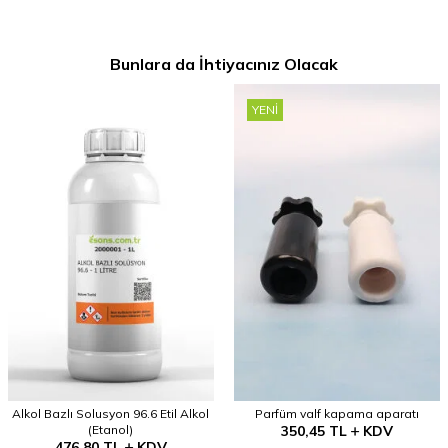
Bunlara da İhtiyacınız Olacak
YENI
Alkol Bazlı Solusyon 96.6 Etil Alkol
Parfüm valf kapama aparatı
(Etanol)
350,45
TL
KDV
476,80
TL
KDV