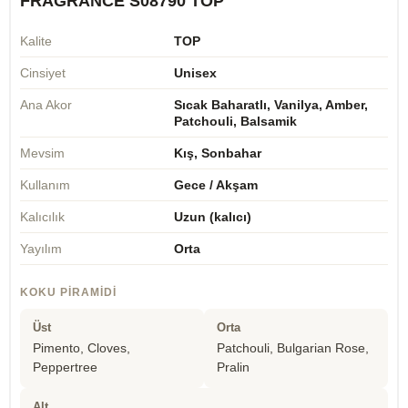
FRAGRANCE S08790 TOP
Kalite
TOP
Cinsiyet
Unisex
Ana Akor
Sıcak Baharatlı, Vanilya, Amber,
Patchouli, Balsamik
Mevsim
Kış, Sonbahar
Kullanım
Gece / Akşam
Kalıcılık
Uzun (kalıcı)
Yayılım
Orta
KOKU PIRAMIDI
Üst
Orta
Pimento, Cloves,
Patchouli, Bulgarian Rose,
Peppertree
Pralin
Alt