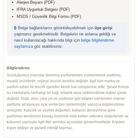
Alerjen Beyanı (PDF)
IFRA Uygunluk Belgesi (PDF)
MSDS / Güvenlik Bilgi Formu (PDF)
🔒 Belge bağlantılarını görüntüleyebilmek için
üye girişi
yapmanız gerekmektedir. Belgelerin ne anlama geldiği ve
nasıl kullanılacağı hakkında bilgi için
belge bilgilendirme
sayfamıza
göz atabilirsiniz.
Bilgilendirme
Sunduğumuz esanslar tanınmış parfümlerden esinlenilerek üretilmiş
muadil ürünlerdir; orijinal ürünün kendisi değildir. İlgili tüm marka ve
parfüm adları ile tescilli işaretler kendi hak sahiplerine aittir; Şelale Kimya
bu markalarla herhangi bir bağ, ortaklık veya yetkilendirme ilişkisi içinde
değildir. Nota, akor, çıkış yılı ve parfümör gibi bilgiler esinlenilen orijinal
parfüme ait kamuya açık verilerden derlenmiştir, yalnızca bilgilendirme
amaçlıdır. Kalıcılık ve yayılım değerleri, kullanıcı deneyimine göre
parfümün kendisinin kumaş üzerinde elde edilen referans değerleridir ve
kokunun yapısıyla ilgili fikir vermesi açısından gösterilmektedir. Kişiden
kişiye değişir ve garanti niteliği taşımaz.