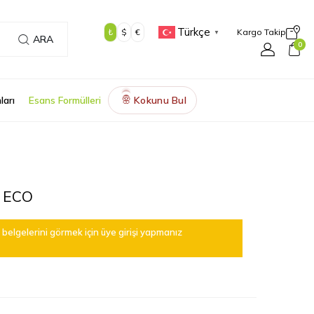
Türkçe
₺
$
€
Kargo Takip
▼
ARA
0
ları
Esans Formülleri
Kokunu Bul
🌸
 ECO
belgelerini görmek için üye girişi yapmanız