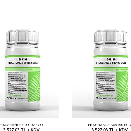
FRAGRANCE S09192 ECO
FRAGRANCE S09190 EC
3.527,03
TL
KDV
3.527,03
TL
KDV