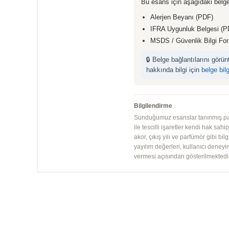
Bu esans için aşağıdaki belge
Alerjen Beyanı (PDF)
IFRA Uygunluk Belgesi (P
MSDS / Güvenlik Bilgi Fo
🔒 Belge bağlantılarını görü
hakkında bilgi için
belge bil
Bilgilendirme
Sunduğumuz esanslar tanınmış parfü
ile tescilli işaretler kendi hak sah
akor, çıkış yılı ve parfümör gibi bi
yayılım değerleri, kullanıcı deney
vermesi açısından gösterilmektedir.