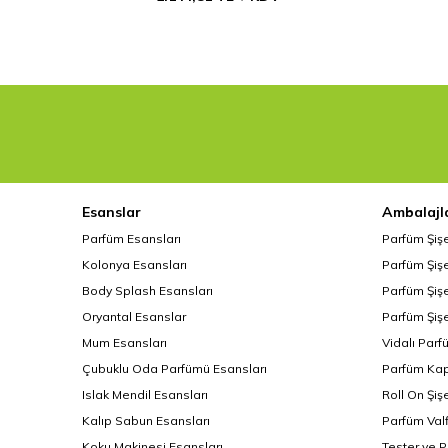
Esanslar
Ambalajl
Parfüm Esansları
Parfüm Şiş
Kolonya Esansları
Parfüm Şişe
Body Splash Esansları
Parfüm Şişe
Oryantal Esanslar
Parfüm Şişe
Mum Esansları
Vidalı Parf
Çubuklu Oda Parfümü Esansları
Parfüm Kap
Islak Mendil Esansları
Roll On Şiş
Kalıp Sabun Esansları
Parfüm Valf
Koku Makinesi Esansları
Tester ve 