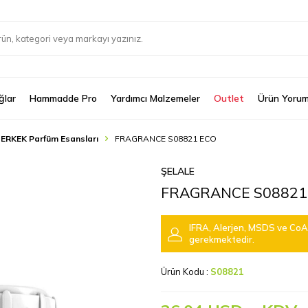
ğlar
Hammadde Pro
Yardımcı Malzemeler
Outlet
Ürün Yorum
 ERKEK Parfüm Esansları
FRAGRANCE S08821 ECO
ŞELALE
FRAGRANCE S08821
IFRA, Alerjen, MSDS ve CoA 
gerekmektedir.
Ürün Kodu :
S08821