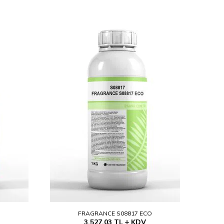
O
FRAGRANCE S08817 ECO
3.527,03
TL
KDV