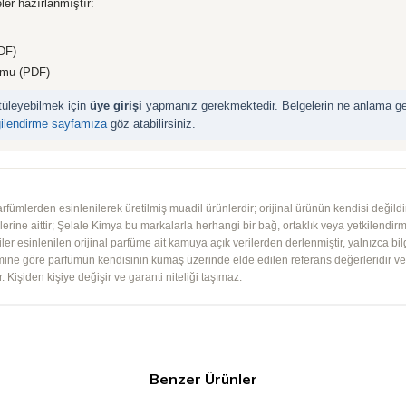
ler hazırlanmıştır:
DF)
rmu (PDF)
ntüleyebilmek için
üye girişi
yapmanız gerekmektedir. Belgelerin ne anlama geld
gilendirme sayfamıza
göz atabilirsiniz.
mlerden esinlenilerek üretilmiş muadil ürünlerdir; orijinal ürünün kendisi değildir.
iplerine aittir; Şelale Kimya bu markalarla herhangi bir bağ, ortaklık veya yetkilendirme
lgiler esinlenilen orijinal parfüme ait kamuya açık verilerden derlenmiştir, yalnızca bil
imine göre parfümün kendisinin kumaş üzerinde elde edilen referans değerleridir ve ko
 Kişiden kişiye değişir ve garanti niteliği taşımaz.
Benzer Ürünler