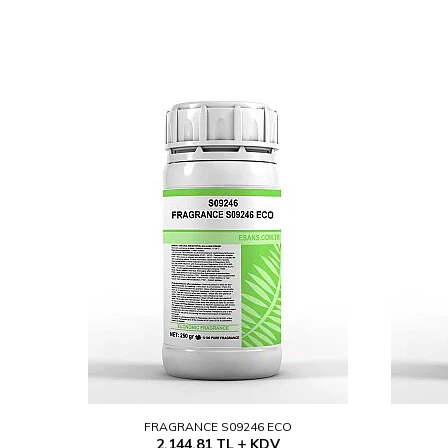
FRAGRANCE S09246 ECO
2.144,81
TL
KDV