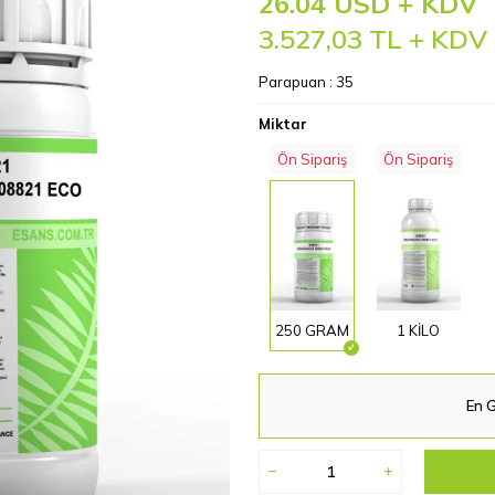
26.04 USD + KDV
3.527,03
TL + KDV
Parapuan :
35
Miktar
Ön Sipariş
Ön Sipariş
250 GRAM
1 KİLO
En G