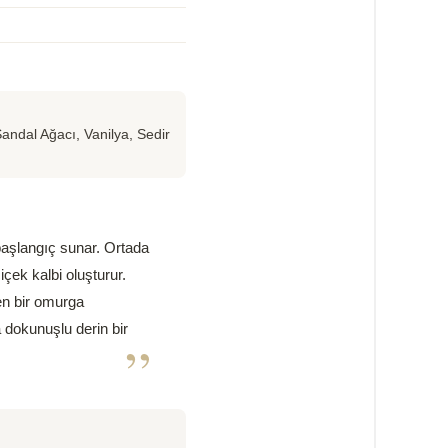
Sandal Ağacı, Vanilya, Sedir
 başlangıç sunar. Ortada
çek kalbi oluşturur.
en bir omurga
 dokunuşlu derin bir
”