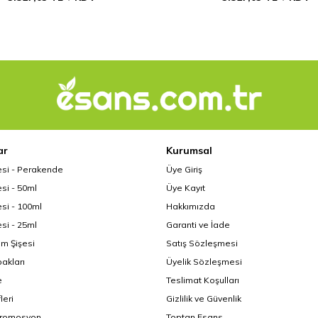
ar
Kurumsal
esi - Perakende
Üye Giriş
si - 50ml
Üye Kayıt
si - 100ml
Hakkımızda
si - 25ml
Garanti ve İade
üm Şişesi
Satış Sözleşmesi
akları
Üyelik Sözleşmesi
e
Teslimat Koşulları
leri
Gizlilik ve Güvenlik
Promosyon
Toptan Esans