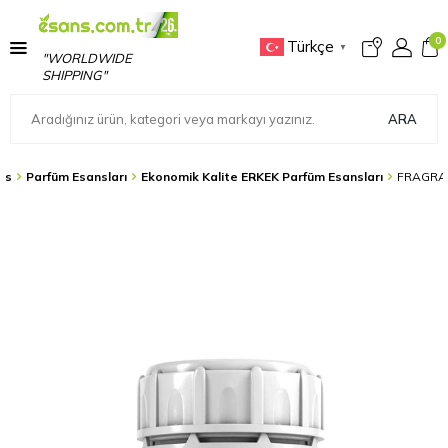
0
Türkçe
▼
"WORLDWIDE
SHIPPING"
ARA
ns
Parfüm Esansları
Ekonomik Kalite ERKEK Parfüm Esansları
FRAGRA