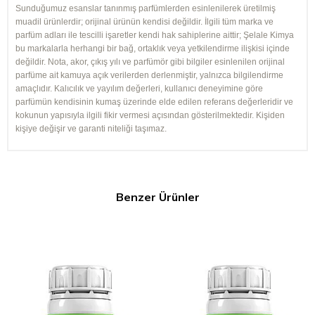
Sunduğumuz esanslar tanınmış parfümlerden esinlenilerek üretilmiş
muadil ürünlerdir; orijinal ürünün kendisi değildir. İlgili tüm marka ve
parfüm adları ile tescilli işaretler kendi hak sahiplerine aittir; Şelale Kimya
bu markalarla herhangi bir bağ, ortaklık veya yetkilendirme ilişkisi içinde
değildir. Nota, akor, çıkış yılı ve parfümör gibi bilgiler esinlenilen orijinal
parfüme ait kamuya açık verilerden derlenmiştir, yalnızca bilgilendirme
amaçlıdır. Kalıcılık ve yayılım değerleri, kullanıcı deneyimine göre
parfümün kendisinin kumaş üzerinde elde edilen referans değerleridir ve
kokunun yapısıyla ilgili fikir vermesi açısından gösterilmektedir. Kişiden
kişiye değişir ve garanti niteliği taşımaz.
Benzer Ürünler