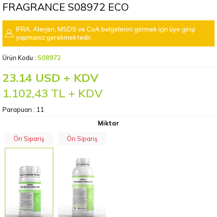
FRAGRANCE S08972 ECO
IFRA, Alerjen, MSDS ve CoA belgelerini görmek için üye girişi
yapmanız gerekmektedir.
Ürün Kodu :
S08972
23.14 USD + KDV
1.102,43
TL + KDV
Parapuan :
11
Miktar
Ön Sipariş
Ön Sipariş