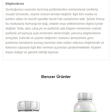
Bilgilendirme
Sunduğumuz esanslar tanınmış parfümlerden esinlenilerek üretilmiş
muadil ürünlerdir; orijinal ürünün kendisi değildir. İlgili tüm marka ve
parfüm adları ile tescilli işaretler kendi hak sahiplerine aittir; Şelale Kimya
bu markalarla herhangi bir bağ, ortaklık veya yetkilendirme ilişkisi içinde
değildir. Nota, akor, çıkış yılı ve parfümör gibi bilgiler esinlenilen orijinal
parfüme ait kamuya açık verilerden derlenmiştir, yalnızca bilgilendirme
amaçlıdır. Kalıcılık ve yayılım değerleri, kullanıcı deneyimine göre
parfümün kendisinin kumaş üzerinde elde edilen referans değerleridir ve
kokunun yapısıyla ilgili fikir vermesi açısından gösterilmektedir. Kişiden
kişiye değişir ve garanti niteliği taşımaz.
Benzer Ürünler