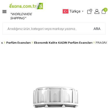
0
Türkçe
▼
"WORLDWIDE
SHIPPING"
ARA
ns
Parfüm Esansları
Ekonomik Kalite KADIN Parfüm Esansları
FRAGRA