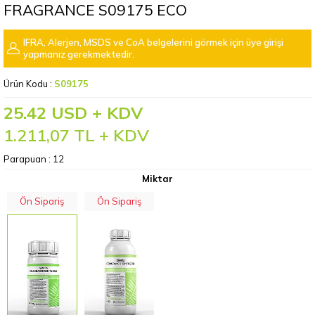
FRAGRANCE S09175 ECO
IFRA, Alerjen, MSDS ve CoA belgelerini görmek için üye girişi
yapmanız gerekmektedir.
Ürün Kodu :
S09175
25.42 USD + KDV
1.211,07
TL + KDV
Parapuan :
12
Miktar
Ön Sipariş
Ön Sipariş