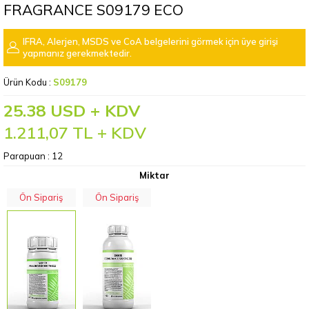
FRAGRANCE S09179 ECO
IFRA, Alerjen, MSDS ve CoA belgelerini görmek için üye girişi
yapmanız gerekmektedir.
Ürün Kodu :
S09179
25.38 USD + KDV
1.211,07
TL + KDV
Parapuan :
12
Miktar
Ön Sipariş
Ön Sipariş