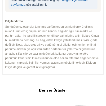
sayfamıza
göz atabilirsiniz.
Bilgilendirme
Sunduğumuz esanslar tanınmış parfümlerden esinlenilerek üretilmiş
muadil ürünlerdir; orijinal ürünün kendisi değildir. İlgili tüm marka ve
parfüm adları ile tescilli işaretler kendi hak sahiplerine aittir; Şelale Kimya
bu markalarla herhangi bir bağ, ortaklık veya yetkilendirme ilişkisi içinde
değildir. Nota, akor, çıkış yılı ve parfümör gibi bilgiler esinlenilen orijinal
parfüme ait kamuya açık verilerden derlenmiştir, yalnızca bilgilendirme
amaçlıdır. Kalıcılık ve yayılım değerleri, kullanıcı deneyimine göre
parfümün kendisinin kumaş üzerinde elde edilen referans değerleridir ve
kokunun yapısıyla ilgili fikir vermesi açısından gösterilmektedir. Kişiden
kişiye değişir ve garanti niteliği taşımaz.
Benzer Ürünler