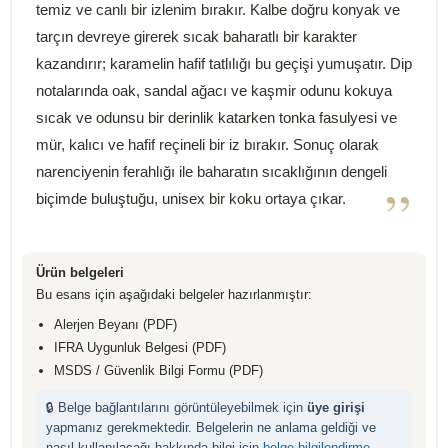
temiz ve canlı bir izlenim bırakır. Kalbe doğru konyak ve
tarçın devreye girerek sıcak baharatlı bir karakter
kazandırır; karamelin hafif tatlılığı bu geçişi yumuşatır. Dip
notalarında oak, sandal ağacı ve kaşmir odunu kokuya
sıcak ve odunsu bir derinlik katarken tonka fasulyesi ve
mür, kalıcı ve hafif reçineli bir iz bırakır. Sonuç olarak
narenciyenin ferahlığı ile baharatın sıcaklığının dengeli
”
biçimde buluştuğu, unisex bir koku ortaya çıkar.
Ürün belgeleri
Bu esans için aşağıdaki belgeler hazırlanmıştır:
Alerjen Beyanı (PDF)
IFRA Uygunluk Belgesi (PDF)
MSDS / Güvenlik Bilgi Formu (PDF)
🔒 Belge bağlantılarını görüntüleyebilmek için
üye girişi
yapmanız gerekmektedir. Belgelerin ne anlama geldiği ve
nasıl kullanılacağı hakkında bilgi için
belge bilgilendirme