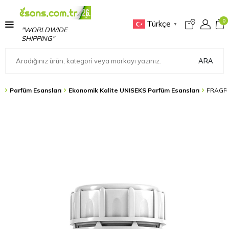
0
Türkçe
▼
"WORLDWIDE
SHIPPING"
ARA
s
Parfüm Esansları
Ekonomik Kalite UNISEKS Parfüm Esansları
FRAGRA