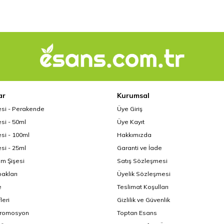
ar
Kurumsal
esi - Perakende
Üye Giriş
si - 50ml
Üye Kayıt
si - 100ml
Hakkımızda
si - 25ml
Garanti ve İade
üm Şişesi
Satış Sözleşmesi
akları
Üyelik Sözleşmesi
e
Teslimat Koşulları
leri
Gizlilik ve Güvenlik
Promosyon
Toptan Esans