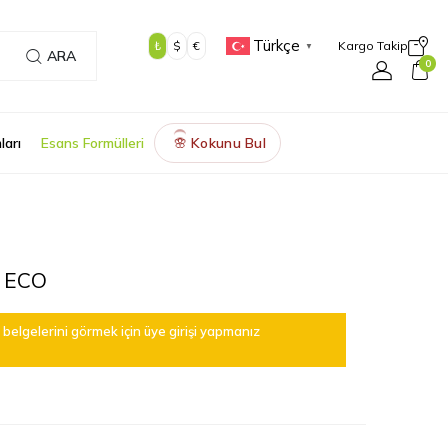
Türkçe
₺
$
€
Kargo Takip
▼
ARA
0
ları
Esans Formülleri
Kokunu Bul
🌸
 ECO
belgelerini görmek için üye girişi yapmanız