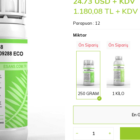
24.73 USD + KDV
1.180,08
TL + KDV
Parapuan :
12
Miktar
Ön Sipariş
Ön Sipariş
250 GRAM
1 KİLO
En G