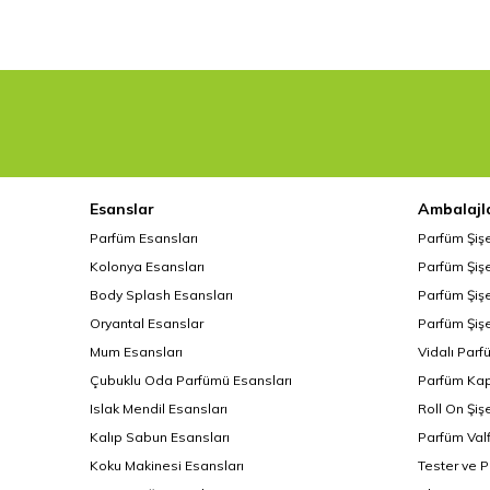
Esanslar
Ambalajl
Parfüm Esansları
Parfüm Şiş
Kolonya Esansları
Parfüm Şişe
Body Splash Esansları
Parfüm Şişe
Oryantal Esanslar
Parfüm Şişe
Mum Esansları
Vidalı Parf
Çubuklu Oda Parfümü Esansları
Parfüm Kap
Islak Mendil Esansları
Roll On Şiş
Kalıp Sabun Esansları
Parfüm Valf
Koku Makinesi Esansları
Tester ve 