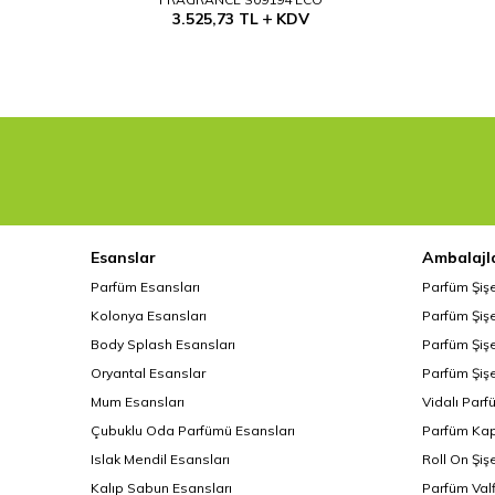
3.525,73
TL
KDV
Esanslar
Ambalajl
Parfüm Esansları
Parfüm Şiş
Kolonya Esansları
Parfüm Şişe
Body Splash Esansları
Parfüm Şişe
Oryantal Esanslar
Parfüm Şişe
Mum Esansları
Vidalı Parf
Çubuklu Oda Parfümü Esansları
Parfüm Kap
Islak Mendil Esansları
Roll On Şiş
Kalıp Sabun Esansları
Parfüm Valf