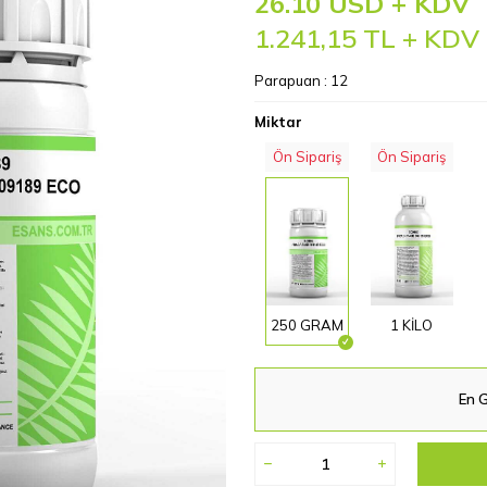
26.10 USD + KDV
1.241,15
TL + KDV
Parapuan :
12
Miktar
Ön Sipariş
Ön Sipariş
250 GRAM
1 KİLO
En G