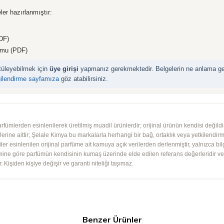
ler hazırlanmıştır:
DF)
rmu (PDF)
ntüleyebilmek için
üye girişi
yapmanız gerekmektedir. Belgelerin ne anlama geld
gilendirme sayfamıza
göz atabilirsiniz.
mlerden esinlenilerek üretilmiş muadil ürünlerdir; orijinal ürünün kendisi değildir.
iplerine aittir; Şelale Kimya bu markalarla herhangi bir bağ, ortaklık veya yetkilendirme
lgiler esinlenilen orijinal parfüme ait kamuya açık verilerden derlenmiştir, yalnızca bil
imine göre parfümün kendisinin kumaş üzerinde elde edilen referans değerleridir ve ko
 Kişiden kişiye değişir ve garanti niteliği taşımaz.
Benzer Ürünler