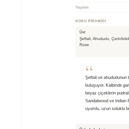
Yayılım
KOKU PIRAMIDI
Üst
Şeftali, Ahududu, Çarkıfele
Rose
“
Şeftali ve ahududunun ta
buluşuyor. Kalbinde ga
beyaz çiçeklerin pudralı
Sandalwood ve Indian Pa
uyumlu, uzun soluklu bi