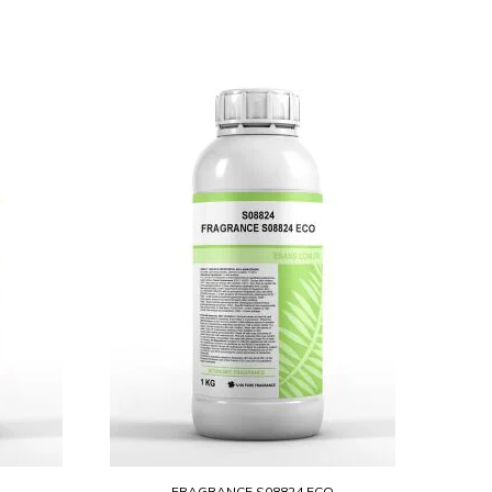
O
FRAGRANCE S08824 ECO