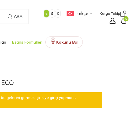
Türkçe
₺
$
€
Kargo Takip
▼
ARA
0
ları
Esans Formülleri
Kokunu Bul
🌸
 ECO
belgelerini görmek için üye girişi yapmanız