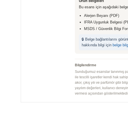
Ürün belgeleri
Bu esans için aşağıdaki belge
Alerjen Beyanı (PDF)
IFRA Uygunluk Belgesi (P
MSDS / Güvenlik Bilgi Fo
🔒 Belge bağlantılarını görü
hakkında bilgi için
belge bil
Bilgilendirme
Sunduğumuz esanslar tanınmış parfü
ile tescilli işaretler kendi hak sah
akor, çıkış yılı ve parfümör gibi bi
yayılım değerleri, kullanıcı deney
vermesi açısından gösterilmektedir.