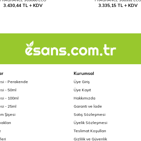
3.430,44
TL
KDV
3.335,15
TL
KDV
ar
Kurumsal
esi - Perakende
Üye Giriş
si - 50ml
Üye Kayıt
si - 100ml
Hakkımızda
si - 25ml
Garanti ve İade
üm Şişesi
Satış Sözleşmesi
akları
Üyelik Sözleşmesi
e
Teslimat Koşulları
leri
Gizlilik ve Güvenlik