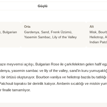
Güçlü
Orta
Alt
k, Bulgarian
Gardenya, Sand, Frenk Üzümü,
Misk, Bourb
Yasemin Sambac, Lily of the Valley
Heliotrop, 
Indian Patc
ze meyvemsi açılışı, Bulgarian Rose ile çarkıfelekten gelen hafif egzoti
rdenya, yasemin sambac ve lily of the valley, sand'in kuru yumuşaklı
 bir örtüsü oluşturuyor. Bourbon vanilya ve heliotrop bazda bu tatlılığı 
tchouli topraksı bir derinlik katıyor. Amberin sıcaklığı ve miskin yu
r finalle tamamlıyor.