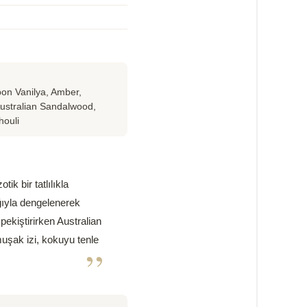
on Vanilya, Amber,
Australian Sandalwood,
houli
k bir tatlılıkla
ğıyla dengelenerek
pekiştirirken Australian
muşak izi, kokuyu tenle
”