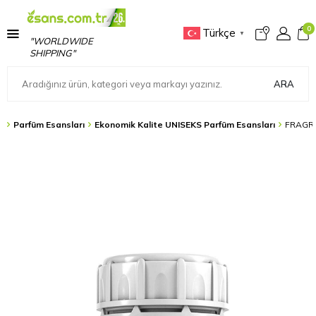
0
Türkçe
▼
"WORLDWIDE
SHIPPING"
ARA
s
Parfüm Esansları
Ekonomik Kalite UNISEKS Parfüm Esansları
FRAGRA