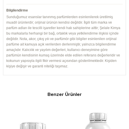
Bilgilendirme
Sunduğumuz esanslar tanınmış parfümlerden esinlenilerek üretilmiş
muadil ürünlerdir; orijinal ürünün kendisi değildir. İlgili tüm marka ve
parfüm adları ile tescilli işaretler kendi hak sahiplerine aittir; Şelale Kimya
bu markalarla herhangi bir bağ, ortaklık veya yetkilendirme ilişkisi içinde
değildir. Nota, akor, çıkış yılı ve parfümör gibi bilgiler esinlenilen orijinal
parfüme ait kamuya açık verilerden derlenmiştir, yalnızca bilgilendirme
amaçlıdır. Kalıcılık ve yayılım değerleri, kullanıcı deneyimine göre
parfümün kendisinin kumaş üzerinde elde edilen referans değerleridir ve
kokunun yapısıyla ilgili fikir vermesi açısından gösterilmektedir. Kişiden
kişiye değişir ve garanti niteliği taşımaz.
Benzer Ürünler