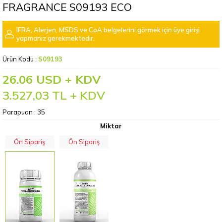
FRAGRANCE S09193 ECO
IFRA, Alerjen, MSDS ve CoA belgelerini görmek için üye girişi
yapmanız gerekmektedir.
Ürün Kodu :
S09193
26.06 USD + KDV
3.527,03
TL + KDV
Parapuan :
35
Miktar
Ön Sipariş
Ön Sipariş