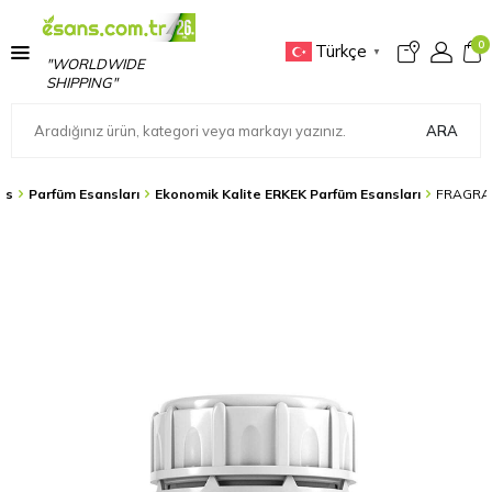
0
Türkçe
▼
"WORLDWIDE
SHIPPING"
ARA
ns
Parfüm Esansları
Ekonomik Kalite ERKEK Parfüm Esansları
FRAGRA