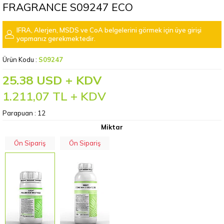
FRAGRANCE S09247 ECO
IFRA, Alerjen, MSDS ve CoA belgelerini görmek için üye girişi
yapmanız gerekmektedir.
Ürün Kodu :
S09247
25.38 USD + KDV
1.211,07
TL + KDV
Parapuan :
12
Miktar
Ön Sipariş
Ön Sipariş