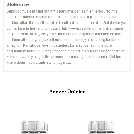
Bilgilendirme
Sunduğumuz esanslar tanınmış parfümlerden esinlenilerek üretilmiş
muadil ürünlerdir; orijinal ürünün kendisi değildir. İlgili tüm marka ve
parfüm adları ile tescilli işaretler kendi hak sahiplerine aittir; Şelale Kimya
bu markalarla herhangi bir bağ, ortaklık veya yetkilendirme ilişkisi içinde
değildir. Nota, akor, çıkış yılı ve parfümör gibi bilgiler esinlenilen orijinal
parfüme ait kamuya açık verilerden derlenmiştir, yalnızca bilgilendirme
amaçlıdır. Kalıcılık ve yayılım değerleri, kullanıcı deneyimine göre
parfümün kendisinin kumaş üzerinde elde edilen referans değerleridir ve
kokunun yapısıyla ilgili fikir vermesi açısından gösterilmektedir. Kişiden
kişiye değişir ve garanti niteliği taşımaz.
Benzer Ürünler