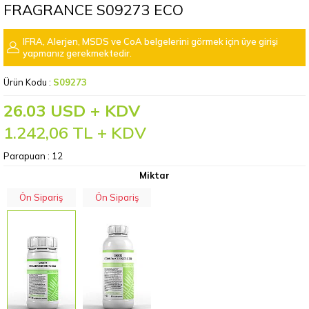
FRAGRANCE S09273 ECO
IFRA, Alerjen, MSDS ve CoA belgelerini görmek için üye girişi
yapmanız gerekmektedir.
Ürün Kodu :
S09273
26.03 USD + KDV
1.242,06
TL + KDV
Parapuan :
12
Miktar
Ön Sipariş
Ön Sipariş