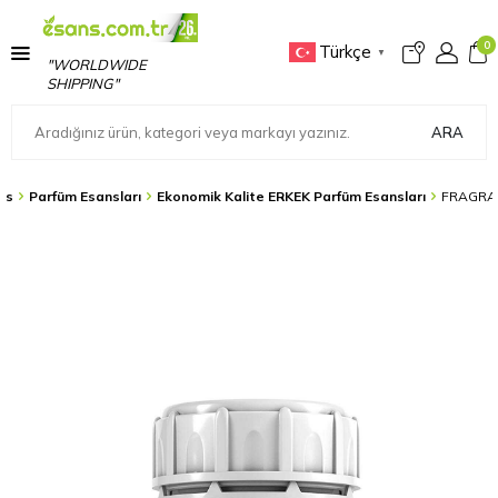
0
Türkçe
▼
"WORLDWIDE
SHIPPING"
ARA
ns
Parfüm Esansları
Ekonomik Kalite ERKEK Parfüm Esansları
FRAGRA