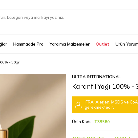
ğlar
Hammadde Pro
Yardımcı Malzemeler
Outlet
Ürün Yorum
100% - 30gr
ULTRA INTERNATIONAL
Karanfil Yağı 100% -
IFRA, Alerjen, MSDS ve CoA 
gerekmektedir.
Ürün Kodu :
T39580