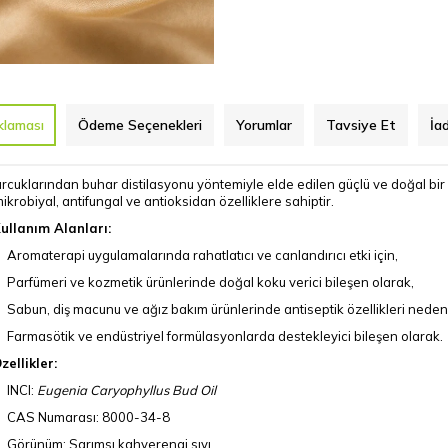
klaması
Ödeme Seçenekleri
Yorumlar
Tavsiye Et
İa
omurcuklarından buhar distilasyonu yöntemiyle elde edilen güçlü ve doğal b
ikrobiyal, antifungal ve antioksidan özelliklere sahiptir.
ullanım Alanları:
Aromaterapi uygulamalarında rahatlatıcı ve canlandırıcı etki için,
Parfümeri ve kozmetik ürünlerinde doğal koku verici bileşen olarak,
Sabun, diş macunu ve ağız bakım ürünlerinde antiseptik özellikleri nedeni
Farmasötik ve endüstriyel formülasyonlarda destekleyici bileşen olarak.
zellikler:
INCI:
Eugenia Caryophyllus Bud Oil
CAS Numarası: 8000-34-8
Görünüm: Sarımsı kahverengi sıvı