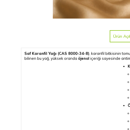
Ürün Açı
Saf Karanfil Yağı (CAS 8000-34-8)
, karanfil bitkisinin t
bilinen bu yağ, yüksek oranda
öjenol
içeriği sayesinde antim
K
Ö