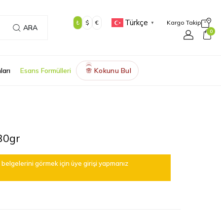
Türkçe
₺
$
€
Kargo Takip
▼
ARA
0
ları
Esans Formülleri
Kokunu Bul
🌸
 30gr
belgelerini görmek için üye girişi yapmanız