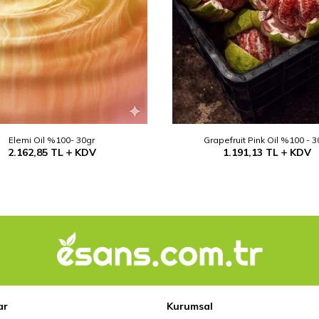
Elemi Oil %100- 30gr
Grapefruit Pink Oil %100 - 3
2.162,85
TL
KDV
1.191,13
TL
KDV
ar
Kurumsal