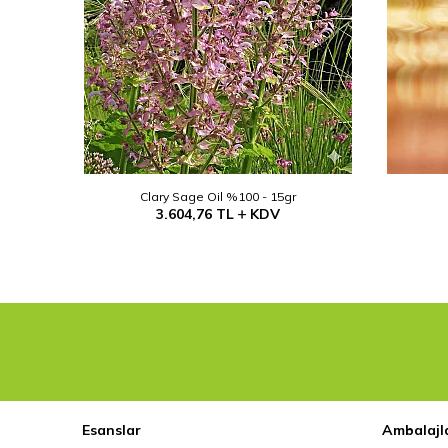
Clary Sage Oil %100 - 15gr
3.604,76
TL
KDV
Esanslar
Ambalajl