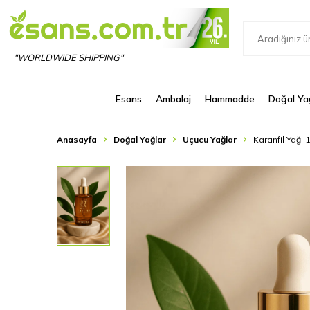
"WORLDWIDE SHIPPING"
Esans
Ambalaj
Hammadde
Doğal Ya
Anasayfa
Doğal Yağlar
Uçucu Yağlar
Karanfil Yağı 