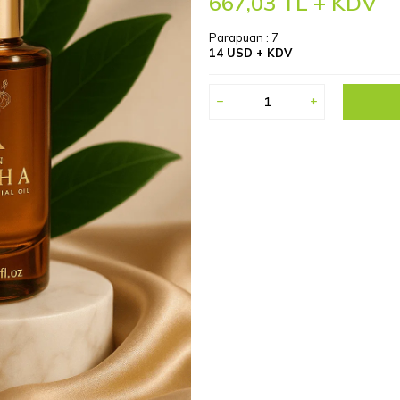
667,03
TL + KDV
Parapuan :
7
14 USD + KDV