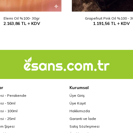
Elemi Oil %100- 30gr
Grapefruit Pink Oil %100 - 3
2.163,86
TL
KDV
1.191,56
TL
KDV
ar
Kurumsal
esi - Perakende
Üye Giriş
si - 50ml
Üye Kayıt
si - 100ml
Hakkımızda
si - 25ml
Garanti ve İade
üm Şişesi
Satış Sözleşmesi