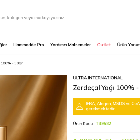
ğlar
Hammadde Pro
Yardımcı Malzemeler
Outlet
Ürün Yorum
 100% - 30gr
ULTRA INTERNATIONAL
Zerdeçal Yağı 100% -
IFRA, Alerjen, MSDS ve CoA 
gerekmektedir.
Ürün Kodu :
T39582