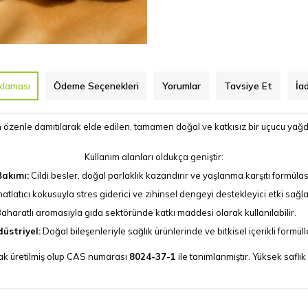
klaması
Ödeme Seçenekleri
Yorumlar
Tavsiye Et
İa
 özenle damıtılarak elde edilen, tamamen doğal ve katkısız bir uçucu yağd
Kullanım alanları oldukça geniştir:
Bakımı:
Cildi besler, doğal parlaklık kazandırır ve yaşlanma karşıtı formülas
tlatıcı kokusuyla stres giderici ve zihinsel dengeyi destekleyici etki sağla
aharatlı aromasıyla gıda sektöründe katkı maddesi olarak kullanılabilir.
üstriyel:
Doğal bileşenleriyle sağlık ürünlerinde ve bitkisel içerikli formüll
ak üretilmiş olup CAS numarası
8024-37-1
ile tanımlanmıştır. Yüksek safl