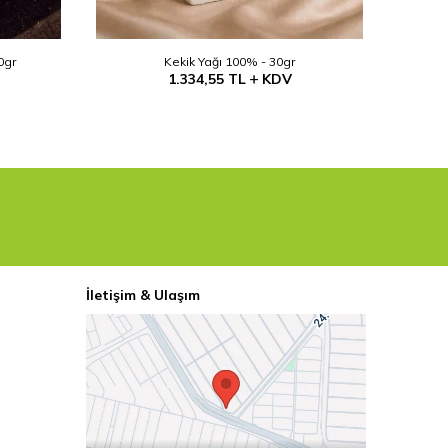
0gr
Kekik Yağı 100% - 30gr
1.334,55
TL
KDV
İletişim & Ulaşım