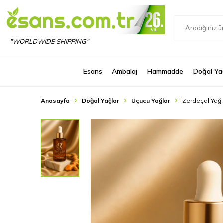
"WORLDWIDE SHIPPING"
Esans
Ambalaj
Hammadde
Doğal Ya
Anasayfa
Doğal Yağlar
Uçucu Yağlar
Zerdeçal Yağı