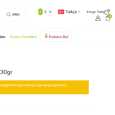
Türkçe
₺
$
€
Kargo Takip
▼
ARA
0
ları
Esans Formülleri
Kokunu Bul
🌸
 30gr
belgelerini görmek için üye girişi yapmanız