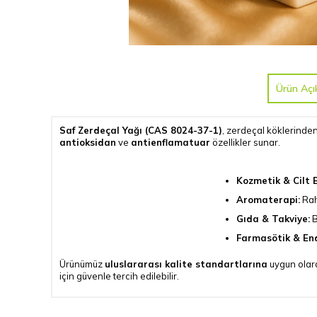
Ürün Açı
Saf Zerdeçal Yağı (CAS 8024-37-1)
, zerdeçal köklerinden
antioksidan
ve
antienflamatuar
özellikler sunar.
Kozmetik & Cilt 
Aromaterapi:
Raha
Gıda & Takviye:
B
Farmasötik & End
Ürünümüz
uluslararası kalite standartlarına
uygun olar
için güvenle tercih edilebilir.