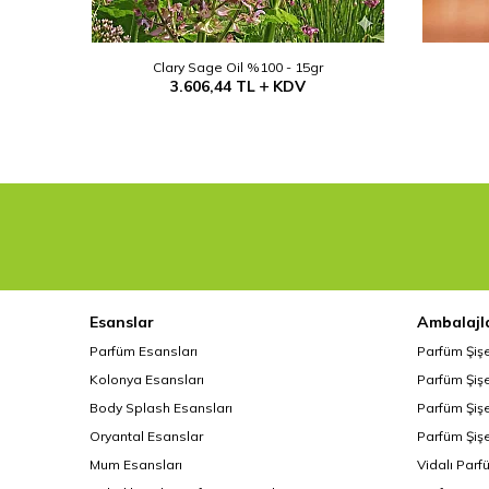
Clary Sage Oil %100 - 15gr
3.606,44
TL
KDV
Esanslar
Ambalajl
Parfüm Esansları
Parfüm Şiş
Kolonya Esansları
Parfüm Şişe
Body Splash Esansları
Parfüm Şişe
Oryantal Esanslar
Parfüm Şişe
Mum Esansları
Vidalı Parf