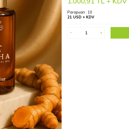
1.000,91
TL + KDV
Parapuan :
10
21 USD + KDV