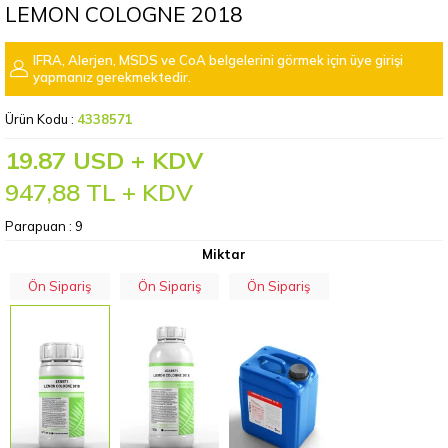
LEMON COLOGNE 2018
IFRA, Alerjen, MSDS ve CoA belgelerini görmek için üye girişi
yapmanız gerekmektedir.
Ürün Kodu :
4338571
19.87 USD + KDV
947,88
TL + KDV
Parapuan :
9
Miktar
Ön Sipariş
Ön Sipariş
Ön Sipariş