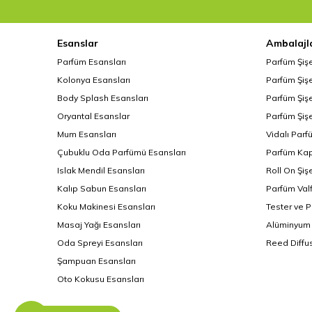
Esanslar
Ambalajl
Parfüm Esansları
Parfüm Şiş
Kolonya Esansları
Parfüm Şişe
Body Splash Esansları
Parfüm Şişe
Oryantal Esanslar
Parfüm Şişe
Mum Esansları
Vidalı Parf
Çubuklu Oda Parfümü Esansları
Parfüm Kap
Islak Mendil Esansları
Roll On Şiş
Kalıp Sabun Esansları
Parfüm Valf
Koku Makinesi Esansları
Tester ve 
Masaj Yağı Esansları
Alüminyum 
Oda Spreyi Esansları
Reed Diffus
Şampuan Esansları
Oto Kokusu Esansları