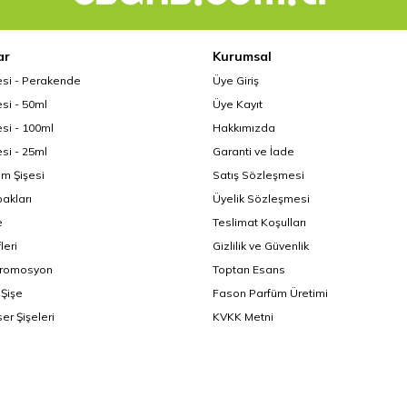
ar
Kurumsal
esi - Perakende
Üye Giriş
si - 50ml
Üye Kayıt
si - 100ml
Hakkımızda
si - 25ml
Garanti ve İade
üm Şişesi
Satış Sözleşmesi
akları
Üyelik Sözleşmesi
e
Teslimat Koşulları
leri
Gizlilik ve Güvenlik
Promosyon
Toptan Esans
Şişe
Fason Parfüm Üretimi
er Şişeleri
KVKK Metni