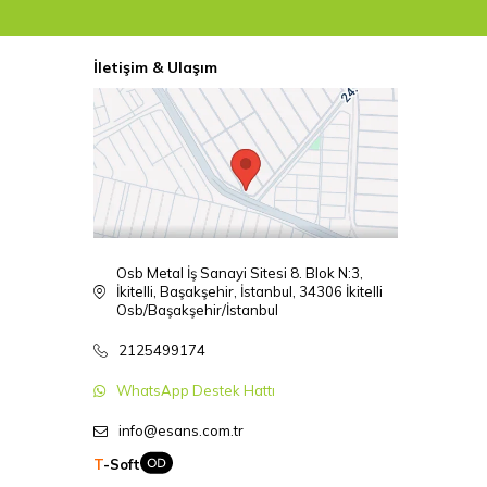
İletişim & Ulaşım
Osb Metal İş Sanayi Sitesi 8. Blok N:3,
İkitelli, Başakşehir, İstanbul, 34306 İkitelli
Osb/Başakşehir/İstanbul
2125499174
WhatsApp Destek Hattı
info@esans.com.tr
T
-Soft