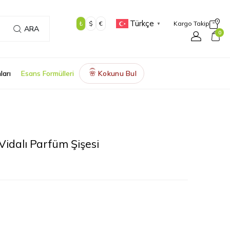
Türkçe
₺
$
€
Kargo Takip
▼
ARA
0
ları
Esans Formülleri
Kokunu Bul
🌸
idalı Parfüm Şişesi