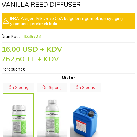
VANILLA REED DIFFUSER
IFRA, Alerjen, MSDS ve CoA belgelerini görmek için üye girişi
yapmanız gerekmektedir.
Ürün Kodu :
4235728
16.00 USD + KDV
762,60
TL + KDV
Parapuan :
8
Miktar
Ön Sipariş
Ön Sipariş
Ön Sipariş