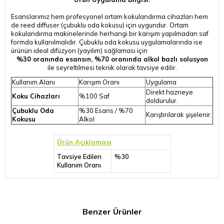
Esanslarımız hem profesyonel ortam kokulandırma cihazları hem
de reed diffuser (çubuklu oda kokusu) için uygundur. Ortam
kokulandırma makinelerinde herhangi bir karışım yapılmadan saf
formda kullanılmalıdır. Çubuklu oda kokusu uygulamalarında ise
ürünün ideal difüzyon (yayılım) sağlaması için
%30 oranında esansın, %70 oranında alkol bazlı solusyon
ile seyreltilmesi teknik olarak tavsiye edilir.
Kullanım Alanı
Karışım Oranı
Uygulama
Direkt hazneye
Koku Cihazları
%100 Saf
doldurulur.
Çubuklu Oda
%30 Esans / %70
Karıştırılarak şişelenir.
Kokusu
Alkol
Ürün Açıklaması
Tavsiye Edilen
%30
Kullanım Oranı
Benzer Ürünler