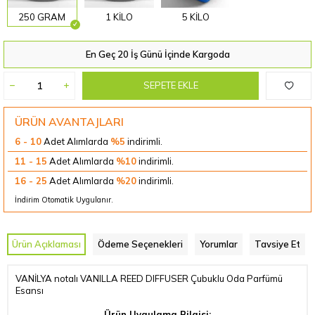
250 GRAM
1 KİLO
5 KİLO
En Geç 20 İş Günü İçinde Kargoda
SEPETE EKLE
ÜRÜN AVANTAJLARI
6 - 10
Adet Alımlarda
%5
indirimli.
11 - 15
Adet Alımlarda
%10
indirimli.
16 - 25
Adet Alımlarda
%20
indirimli.
İndirim Otomatik Uygulanır.
Ürün Açıklaması
Ödeme Seçenekleri
Yorumlar
Tavsiye Et
VANİLYA notalı VANILLA REED DIFFUSER Çubuklu Oda Parfümü
Esansı
Ürün Uygulama Bilgisi: