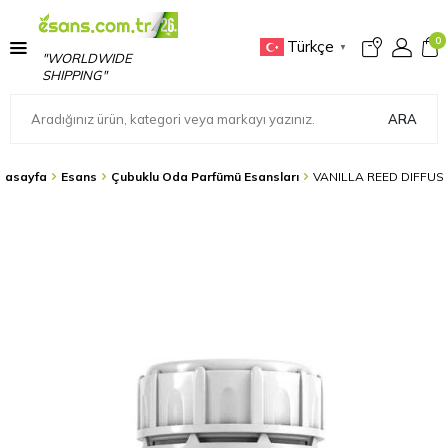
0
Türkçe
▼
"WORLDWIDE
SHIPPING"
ARA
nasayfa
Esans
Çubuklu Oda Parfümü Esansları
VANILLA REED DIFFUS