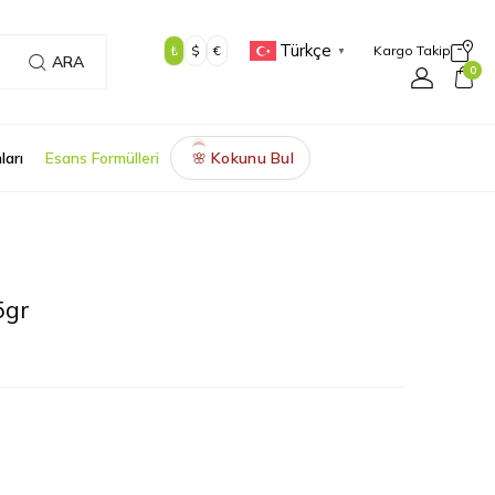
Türkçe
₺
$
€
Kargo Takip
▼
ARA
0
ları
Esans Formülleri
Kokunu Bul
🌸
5gr