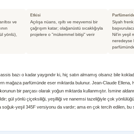
Etkisi
Parfümerid
ıltısı ve
Açılışa nüans, ışıltı ve meyvemsi bir
Siyah frenk
ının
çağrışım katar; olağanüstü sıcaklığıyla
başvurulaca
ül yönlü),
projelere o "mükemmel bitişi" verir
Nil'in yeşi
neredeyse
parfümünde
cassis bazı o kadar yaygındır ki, hiç satın almamış olsanız bile koklad
n mağaza parfümünde eser miktarda bulunur. Jean-Claude Ellena, 
akorunun bir parçası olarak yoğun miktarda kullanmıştır. İsmine alda
ir; gül yönlü çiçeksiliği, yeşilliği ve nanemsi tazeliğiyle çok yönlülüğ
a soğuk-yeşil 345F versiyonu da vardır; ama en çok tercih edilen, bu 