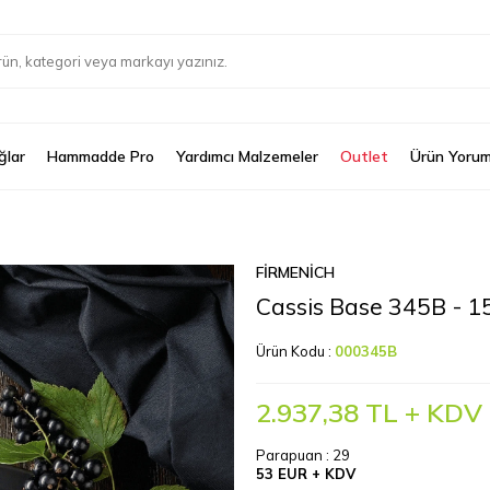
ğlar
Hammadde Pro
Yardımcı Malzemeler
Outlet
Ürün Yorum
FIRMENICH
Cassis Base 345B - 1
Ürün Kodu :
000345B
2.937,38
TL + KDV
Parapuan :
29
53 EUR + KDV