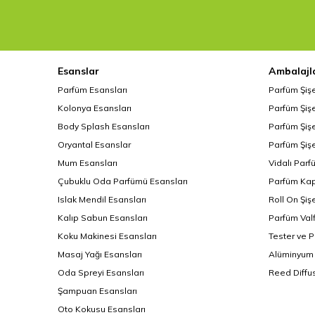
Esanslar
Ambalajl
Parfüm Esansları
Parfüm Şiş
Kolonya Esansları
Parfüm Şişe
Body Splash Esansları
Parfüm Şişe
Oryantal Esanslar
Parfüm Şişe
Mum Esansları
Vidalı Parf
Çubuklu Oda Parfümü Esansları
Parfüm Kap
Islak Mendil Esansları
Roll On Şiş
Kalıp Sabun Esansları
Parfüm Valf
Koku Makinesi Esansları
Tester ve 
Masaj Yağı Esansları
Alüminyum 
Oda Spreyi Esansları
Reed Diffus
Şampuan Esansları
Oto Kokusu Esansları