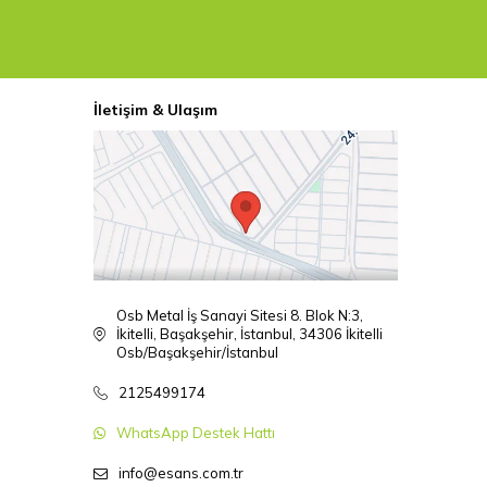
İletişim & Ulaşım
Osb Metal İş Sanayi Sitesi 8. Blok N:3,
İkitelli, Başakşehir, İstanbul, 34306 İkitelli
Osb/Başakşehir/İstanbul
2125499174
WhatsApp Destek Hattı
info@esans.com.tr