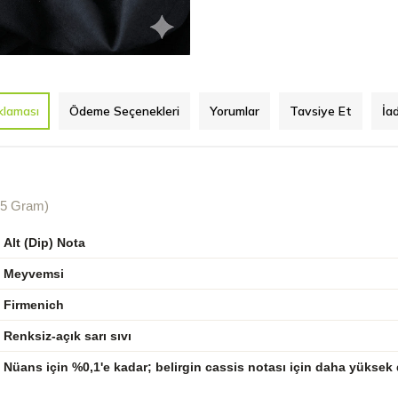
klaması
Ödeme Seçenekleri
Yorumlar
Tavsiye Et
İa
15 Gram)
Alt (Dip) Nota
Meyvemsi
Firmenich
Renksiz-açık sarı sıvı
Nüans için %0,1'e kadar; belirgin cassis notası için daha yüksek 