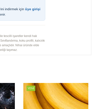
ini indirmek için
üye girişi
enir.
 tescilli işaretler kendi hak
ınıflandırma, koku profili, kalıcılık
me amaçlıdır. Nihai üründe elde
eliği taşımaz.
YENI
YENI