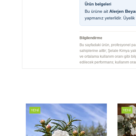
Ürün belgeleri
Bu ürüne ait
Alerjen Beya
yapmanız yeterlidir. Üyelik ü
Bilgilendirme
Bu sayfadaki ürün, profesyonel parf
sahiplerine aittir; Şelale Kimya yaln
ve ortalama kullanım oranı gibi bil
edilecek performans; kullanım ora
YENI
YENI