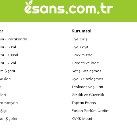
ar
Kurumsal
esi - Perakende
Üye Giriş
si - 50ml
Üye Kayıt
si - 100ml
Hakkımızda
si - 25ml
Garanti ve İade
üm Şişesi
Satış Sözleşmesi
akları
Üyelik Sözleşmesi
e
Teslimat Koşulları
leri
Gizlilik ve Güvenlik
Promosyon
Toptan Esans
Şişe
Fason Parfüm Üretimi
er Şişeleri
KVKK Metni