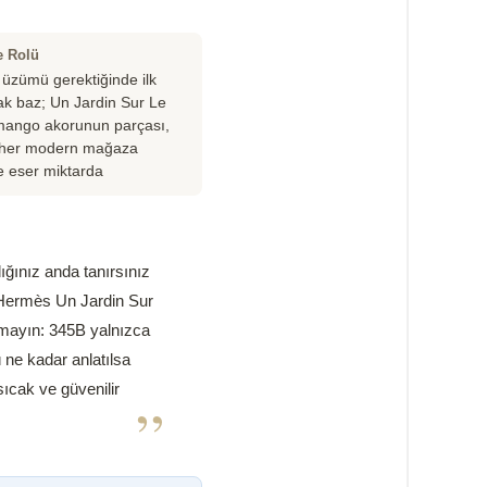
e Rolü
 üzümü gerektiğinde ilk
k baz; Un Jardin Sur Le
l mango akorunun parçası,
 her modern mağaza
 eser miktarda
ığınız anda tanırsınız
Hermès Un Jardin Sur
nmayın: 345B yalnızca
ü ne kadar anlatılsa
sıcak ve güvenilir
”