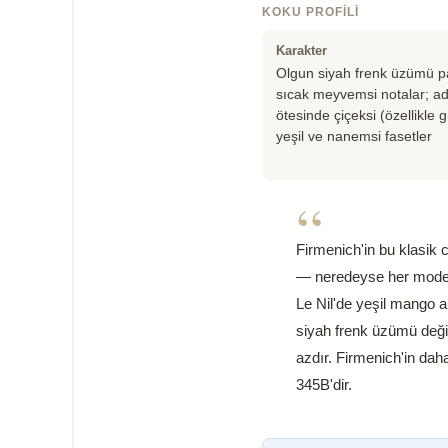
KOKU PROFILI
Karakter
Olgun siyah frenk üzümü par
sıcak meyvemsi notalar; ad
ötesinde çiçeksi (özellikle g
yeşil ve nanemsi fasetler
“
Firmenich'in bu klasik 
— neredeyse her moder
Le Nil'de yeşil mango 
siyah frenk üzümü değild
azdır. Firmenich'in dah
345B'dir.