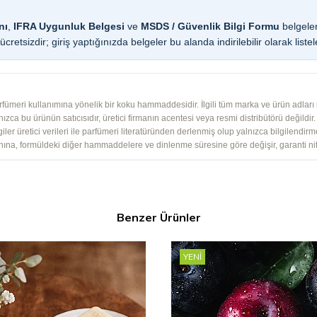
nı
,
IFRA Uygunluk Belgesi
ve
MSDS / Güvenlik Bilgi Formu
belgeler
cretsizdir; giriş yaptığınızda belgeler bu alanda indirilebilir olarak listel
ümeri kullanımına yönelik bir koku hammaddesidir. İlgili tüm marka ve ürün adları ile
ızca bu ürünün satıcısıdır, üretici firmanın acentesi veya resmi distribütörü değildir. S
giler üretici verileri ile parfümeri literatüründen derlenmiş olup yalnızca bilgilendir
nına, formüldeki diğer hammaddelere ve dinlenme süresine göre değişir, garanti nit
Benzer Ürünler
YENI