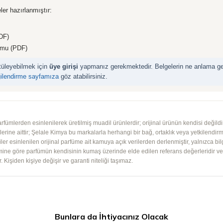
ler hazırlanmıştır:
DF)
rmu (PDF)
ntüleyebilmek için
üye girişi
yapmanız gerekmektedir. Belgelerin ne anlama geld
gilendirme sayfamıza
göz atabilirsiniz.
mlerden esinlenilerek üretilmiş muadil ürünlerdir; orijinal ürünün kendisi değildir.
iplerine aittir; Şelale Kimya bu markalarla herhangi bir bağ, ortaklık veya yetkilendirme
lgiler esinlenilen orijinal parfüme ait kamuya açık verilerden derlenmiştir, yalnızca bil
imine göre parfümün kendisinin kumaş üzerinde elde edilen referans değerleridir ve ko
 Kişiden kişiye değişir ve garanti niteliği taşımaz.
Bunlara da İhtiyacınız Olacak