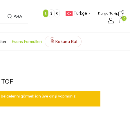
Türkçe
₺
$
€
Kargo Takip
▼
ARA
0
ları
Esans Formülleri
Kokunu Bul
🌸
 TOP
belgelerini görmek için üye girişi yapmanız