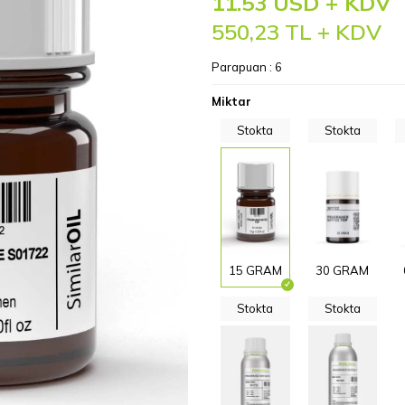
11.53 USD + KDV
550,23
TL + KDV
Parapuan :
6
Miktar
Stokta
Stokta
15 GRAM
30 GRAM
Stokta
Stokta