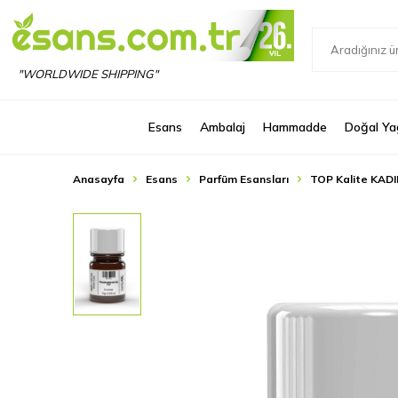
"WORLDWIDE SHIPPING"
Esans
Ambalaj
Hammadde
Doğal Ya
Anasayfa
Esans
Parfüm Esansları
TOP Kalite KADI