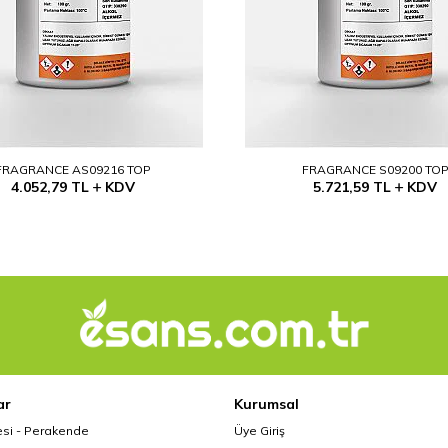
FRAGRANCE AS09216 TOP
FRAGRANCE S09200 TO
4.052,79
TL
KDV
5.721,59
TL
KDV
ar
Kurumsal
esi - Perakende
Üye Giriş