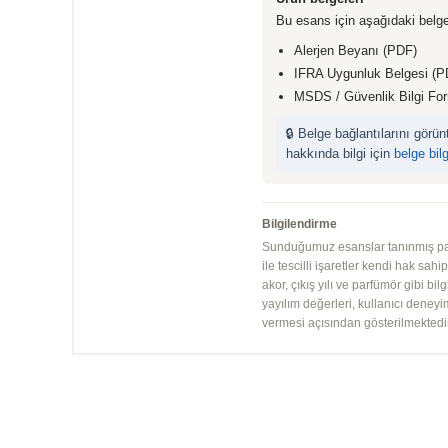
Bu esans için aşağıdaki belge
Alerjen Beyanı (PDF)
IFRA Uygunluk Belgesi (P
MSDS / Güvenlik Bilgi Fo
🔒 Belge bağlantılarını görü
hakkında bilgi için
belge bil
Bilgilendirme
Sunduğumuz esanslar tanınmış parfü
ile tescilli işaretler kendi hak sah
akor, çıkış yılı ve parfümör gibi bi
yayılım değerleri, kullanıcı deney
vermesi açısından gösterilmektedir.