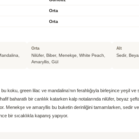
Orta
Orta
Orta
Alt
Mandalina,
Nilüfer, Biber, Menekşe, White Peach,
Sedir, Beya
Amaryllis, Gül
bu koku, green lilac ve mandalina'nın ferahlığıyla birleşince yeşil ve 
fif baharatlı bir canlılık katarken kalp notalarında nilüfer, beyaz şefta
or. Menekşe ve amaryllis bu buketin derinliğini tamamlarken, sedir v
nce bir sıcaklıkla kapanış yapıyor.