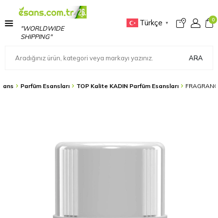
0
Türkçe
▼
"WORLDWIDE
SHIPPING"
ARA
sans
Parfüm Esansları
TOP Kalite KADIN Parfüm Esansları
FRAGRANCE