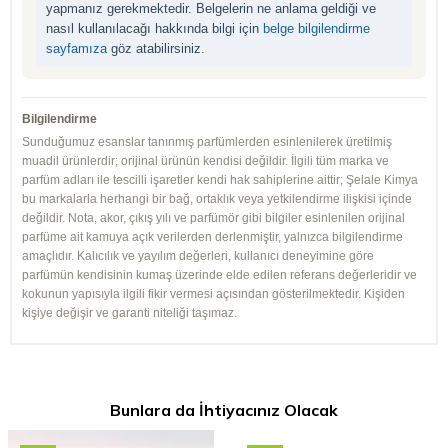
yapmanız gerekmektedir. Belgelerin ne anlama geldiği ve
nasıl kullanılacağı hakkında bilgi için
belge bilgilendirme
sayfamıza
göz atabilirsiniz.
Bilgilendirme
Sunduğumuz esanslar tanınmış parfümlerden esinlenilerek üretilmiş
muadil ürünlerdir; orijinal ürünün kendisi değildir. İlgili tüm marka ve
parfüm adları ile tescilli işaretler kendi hak sahiplerine aittir; Şelale Kimya
bu markalarla herhangi bir bağ, ortaklık veya yetkilendirme ilişkisi içinde
değildir. Nota, akor, çıkış yılı ve parfümör gibi bilgiler esinlenilen orijinal
parfüme ait kamuya açık verilerden derlenmiştir, yalnızca bilgilendirme
amaçlıdır. Kalıcılık ve yayılım değerleri, kullanıcı deneyimine göre
parfümün kendisinin kumaş üzerinde elde edilen referans değerleridir ve
kokunun yapısıyla ilgili fikir vermesi açısından gösterilmektedir. Kişiden
kişiye değişir ve garanti niteliği taşımaz.
Bunlara da İhtiyacınız Olacak