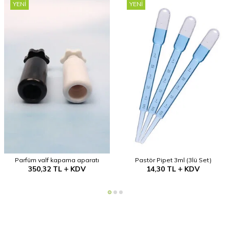
YENI
YENI
Parfüm valf kapama aparatı
Pastör Pipet 3ml (3lü Set)
350,32
TL
KDV
14,30
TL
KDV