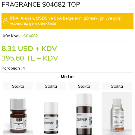
FRAGRANCE S04682 TOP
IFRA, Alerjen, MSDS ve CoA belgelerini görmek için üye girişi
yapmanız gerekmektedir.
Ürün Kodu :
S04682
8.31 USD + KDV
395,60
TL + KDV
Parapuan :
4
Miktar
Stokta
Stokta
Stokta
Stokta