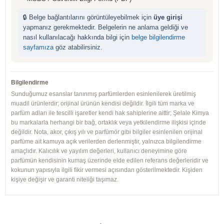
🔒 Belge bağlantılarını görüntüleyebilmek için
üye girişi
yapmanız gerekmektedir. Belgelerin ne anlama geldiği ve
nasıl kullanılacağı hakkında bilgi için
belge bilgilendirme
sayfamıza
göz atabilirsiniz.
Bilgilendirme
Sunduğumuz esanslar tanınmış parfümlerden esinlenilerek üretilmiş
muadil ürünlerdir; orijinal ürünün kendisi değildir. İlgili tüm marka ve
parfüm adları ile tescilli işaretler kendi hak sahiplerine aittir; Şelale Kimya
bu markalarla herhangi bir bağ, ortaklık veya yetkilendirme ilişkisi içinde
değildir. Nota, akor, çıkış yılı ve parfümör gibi bilgiler esinlenilen orijinal
parfüme ait kamuya açık verilerden derlenmiştir, yalnızca bilgilendirme
amaçlıdır. Kalıcılık ve yayılım değerleri, kullanıcı deneyimine göre
parfümün kendisinin kumaş üzerinde elde edilen referans değerleridir ve
kokunun yapısıyla ilgili fikir vermesi açısından gösterilmektedir. Kişiden
kişiye değişir ve garanti niteliği taşımaz.