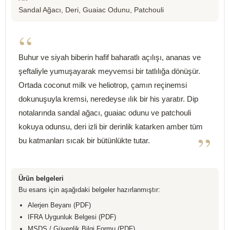
Sandal Ağacı, Deri, Guaiac Odunu, Patchouli
“
Buhur ve siyah biberin hafif baharatlı açılışı, ananas ve
şeftaliyle yumuşayarak meyvemsi bir tatlılığa dönüşür.
Ortada coconut milk ve heliotrop, çamın reçinemsi
dokunuşuyla kremsi, neredeyse ılık bir his yaratır. Dip
notalarında sandal ağacı, guaiac odunu ve patchouli
kokuya odunsu, deri izli bir derinlik katarken amber tüm
”
bu katmanları sıcak bir bütünlükte tutar.
Ürün belgeleri
Bu esans için aşağıdaki belgeler hazırlanmıştır:
Alerjen Beyanı (PDF)
IFRA Uygunluk Belgesi (PDF)
MSDS / Güvenlik Bilgi Formu (PDF)