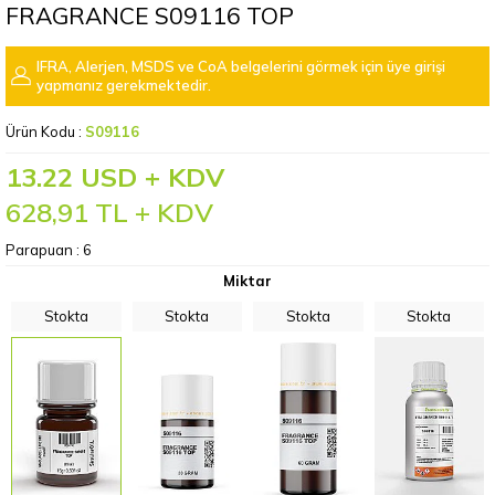
FRAGRANCE S09116 TOP
IFRA, Alerjen, MSDS ve CoA belgelerini görmek için üye girişi
yapmanız gerekmektedir.
Ürün Kodu :
S09116
13.22 USD + KDV
628,91
TL + KDV
Parapuan :
6
Miktar
Stokta
Stokta
Stokta
Stokta