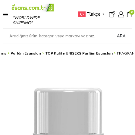
0
Türkçe
▼
"WORLDWIDE
SHIPPING"
ARA
ans
Parfüm Esansları
TOP Kalite UNISEKS Parfüm Esansları
FRAGRANC