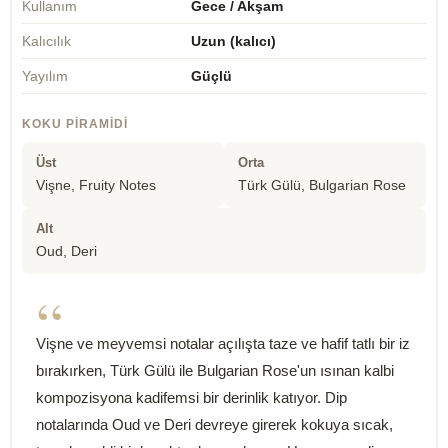
Kullanım
Gece / Akşam
Kalıcılık
Uzun (kalıcı)
Yayılım
Güçlü
KOKU PIRAMIDI
Üst
Orta
Vişne, Fruity Notes
Türk Gülü, Bulgarian Rose
Alt
Oud, Deri
“
Vişne ve meyvemsi notalar açılışta taze ve hafif tatlı bir iz
bırakırken, Türk Gülü ile Bulgarian Rose'un ısınan kalbi
kompozisyona kadifemsi bir derinlik katıyor. Dip
notalarında Oud ve Deri devreye girerek kokuya sıcak,